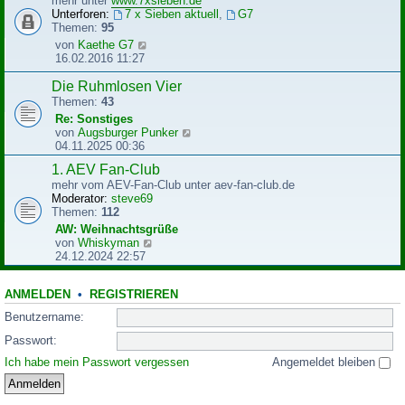
mehr unter
www.7xsieben.de
t
t
Unterforen:
7 x Sieben aktuell
,
G7
r
e
Themen:
95
a
r
N
von
Kaethe G7
g
B
e
16.02.2016 11:27
e
u
i
e
Die Ruhmlosen Vier
t
s
Themen:
43
r
t
Re: Sonstiges
a
e
N
von
Augsburger Punker
g
r
e
04.11.2025 00:36
B
u
e
1. AEV Fan-Club
e
i
mehr vom AEV-Fan-Club unter aev-fan-club.de
s
t
Moderator:
steve69
t
r
Themen:
112
e
a
r
AW: Weihnachtsgrüße
g
B
N
von
Whiskyman
e
e
24.12.2024 22:57
i
u
t
e
r
ANMELDEN
•
REGISTRIEREN
s
a
t
Benutzername:
g
e
r
Passwort:
B
Ich habe mein Passwort vergessen
Angemeldet bleiben
e
i
t
r