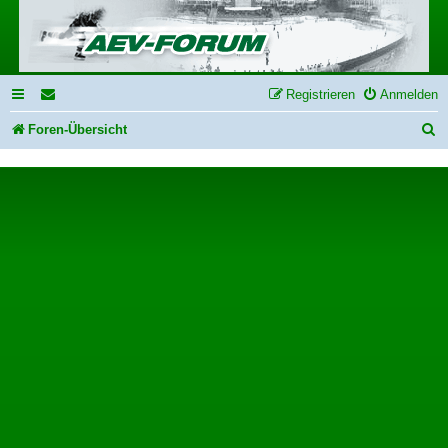
Registrieren
Anmelden
S
Foren-Übersicht
u
c
h
e