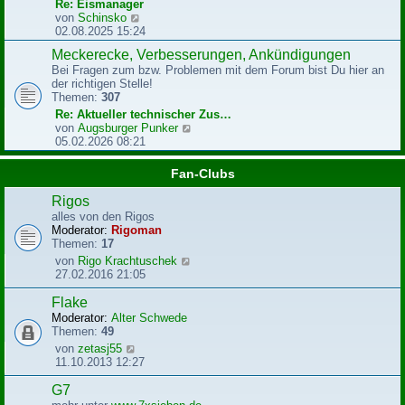
r
Re: Eismanager
B
N
von
Schinsko
e
e
02.08.2025 15:24
i
u
Meckerecke, Verbesserungen, Ankündigungen
t
e
r
Bei Fragen zum bzw. Problemen mit dem Forum bist Du hier an
s
a
der richtigen Stelle!
t
g
Themen:
307
e
r
Re: Aktueller technischer Zus…
B
N
von
Augsburger Punker
e
e
05.02.2026 08:21
i
u
t
e
Fan-Clubs
r
s
a
t
Rigos
g
e
alles von den Rigos
r
Moderator:
Rigoman
B
Themen:
17
e
N
von
Rigo Krachtuschek
i
e
27.02.2016 21:05
t
u
r
e
Flake
a
s
g
Moderator:
Alter Schwede
t
Themen:
49
e
N
von
zetasj55
r
e
11.10.2013 12:27
B
u
e
e
G7
i
s