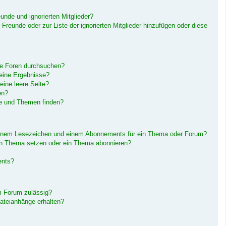
unde und ignorierten Mitglieder?
r Freunde oder zur Liste der ignorierten Mitglieder hinzufügen oder diese
re Foren durchsuchen?
keine Ergebnisse?
ine leere Seite?
en?
ge und Themen finden?
einem Lesezeichen und einem Abonnements für ein Thema oder Forum?
in Thema setzen oder ein Thema abonnieren?
ents?
m Forum zulässig?
Dateianhänge erhalten?