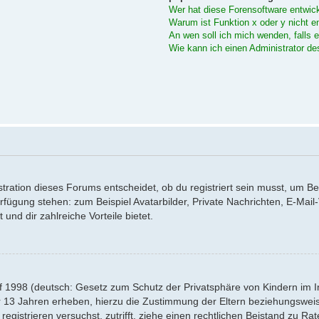
Wer hat diese Forensoftware entwick
Warum ist Funktion x oder y nicht e
An wen soll ich mich wenden, falls 
Wie kann ich einen Administrator de
ration dieses Forums entscheidet, ob du registriert sein musst, um Beitr
Verfügung stehen: zum Beispiel Avatarbilder, Private Nachrichten, E-Mai
 und dir zahlreiche Vorteile bietet.
f 1998 (deutsch: Gesetz zum Schutz der Privatsphäre von Kindern im Int
r 13 Jahren erheben, hierzu die Zustimmung der Eltern beziehungswei
 registrieren versuchst, zutrifft, ziehe einen rechtlichen Beistand zu R