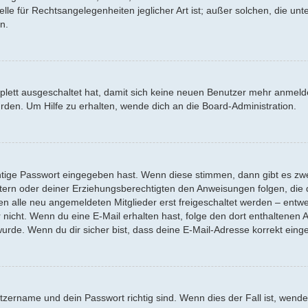
lle für Rechtsangelegenheiten jeglicher Art ist; außer solchen, die un
n.
mplett ausgeschaltet hat, damit sich keine neuen Benutzer mehr anmel
rden. Um Hilfe zu erhalten, wende dich an die Board-Administration.
htige Passwort eingegeben hast. Wenn diese stimmen, dann gibt es z
Eltern oder deiner Erziehungsberechtigten den Anweisungen folgen, die d
en alle neu angemeldeten Mitglieder erst freigeschaltet werden – entwe
oder nicht. Wenn du eine E-Mail erhalten hast, folge den dort enthalten
urde. Wenn du dir sicher bist, dass deine E-Mail-Adresse korrekt eing
tzername und dein Passwort richtig sind. Wenn dies der Fall ist, wend