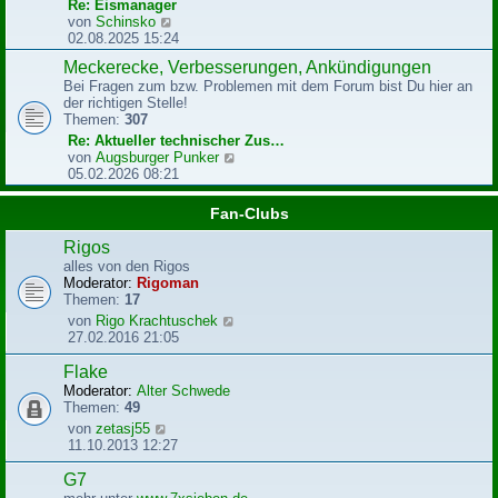
r
Re: Eismanager
B
N
von
Schinsko
e
e
02.08.2025 15:24
i
u
Meckerecke, Verbesserungen, Ankündigungen
t
e
r
Bei Fragen zum bzw. Problemen mit dem Forum bist Du hier an
s
a
der richtigen Stelle!
t
g
Themen:
307
e
r
Re: Aktueller technischer Zus…
B
N
von
Augsburger Punker
e
e
05.02.2026 08:21
i
u
t
e
Fan-Clubs
r
s
a
t
Rigos
g
e
alles von den Rigos
r
Moderator:
Rigoman
B
Themen:
17
e
N
von
Rigo Krachtuschek
i
e
27.02.2016 21:05
t
u
r
e
Flake
a
s
g
Moderator:
Alter Schwede
t
Themen:
49
e
N
von
zetasj55
r
e
11.10.2013 12:27
B
u
e
e
G7
i
s