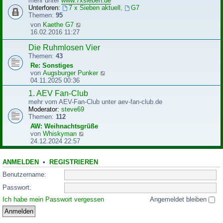
mehr unter
www.7xsieben.de
t
t
Unterforen:
7 x Sieben aktuell
,
G7
r
e
Themen:
95
a
r
N
von
Kaethe G7
g
B
e
16.02.2016 11:27
e
u
i
e
Die Ruhmlosen Vier
t
s
Themen:
43
r
t
Re: Sonstiges
a
e
N
von
Augsburger Punker
g
r
e
04.11.2025 00:36
B
u
e
1. AEV Fan-Club
e
i
mehr vom AEV-Fan-Club unter aev-fan-club.de
s
t
Moderator:
steve69
t
r
Themen:
112
e
a
r
AW: Weihnachtsgrüße
g
B
N
von
Whiskyman
e
e
24.12.2024 22:57
i
u
t
e
r
ANMELDEN
•
REGISTRIEREN
s
a
t
Benutzername:
g
e
r
Passwort:
B
Ich habe mein Passwort vergessen
Angemeldet bleiben
e
i
t
r