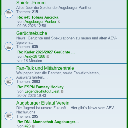
Spieler-Forum
t
e
r
Alles über die Spieler der Augsburger Panther
s
a
Themen:
215
t
g
e
Re: #45 Tobias Ancicka
r
N
von
Augsburger Punker
B
e
02.08.2026 12:58
e
u
Gerüchteküche
i
e
t
News, Gerüchte und Spekulationen zu neuen und alten AEV-
s
r
Spielern...
t
a
Themen:
635
e
g
r
Re: Kader 2026/2027 Gerüchte …
B
N
von
Andy197188
e
e
vor 18 Minuten
i
u
Fan-Talk und Mitfahrzentrale
t
e
r
Wallpaper über die Panther, sowie Fan-Aktivitäten,
s
a
Auswärtsfahrten,...
t
g
Themen:
2003
e
r
Re: ESPN Fantasy Hockey
B
N
von
LegendeShutoutLiest
e
e
30.07.2026 19:43
i
u
Augsburger Eislauf Verein
t
e
r
Die Jugend ist unsere Zukunft... Hier gibt's News vom AEV-
s
a
Nachwuchs!
t
g
Themen:
295
e
r
Re: DNL Mannschaft Augsburger…
B
N
von
#23