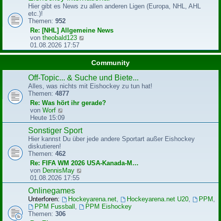
g
Hier gibt es News zu allen anderen Ligen (Europa, NHL, AHL
s
etc.)!
t
Themen:
952
e
r
Re: [NHL] Allgemeine News
B
N
von
theobald123
e
e
01.08.2026 17:57
i
u
t
e
Community
r
s
a
t
Off-Topic... & Suche und Biete...
g
e
Alles, was nichts mit Eishockey zu tun hat!
r
Themen:
4877
B
Re: Was hört ihr gerade?
e
N
von
Worf
i
e
Heute 15:09
t
u
r
Sonstiger Sport
e
a
Hier kannst Du über jede andere Sportart außer Eishockey
s
g
diskutieren!
t
Themen:
462
e
r
Re: FIFA WM 2026 USA-Kanada-M…
B
N
von
DennisMay
e
e
01.08.2026 17:55
i
u
Onlinegames
t
e
r
Unterforen:
Hockeyarena.net
,
Hockeyarena.net U20
,
PPM
,
s
a
PPM Fussball
,
PPM Eishockey
t
g
Themen:
306
e