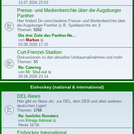
e
e
13.07.2026 23:53
i
u
Presse- und Medienberichte über die Augsburger
t
e
r
Panther
s
a
t
Hier findest Du verschiedene Presse- und Medienberichte über
g
e
die Augsburger Panther (z.B. Spielberichte etc.)!
r
Themen:
5262
B
Die drei Ziele des Panther-Ne…
e
N
von
Markus
i
e
03.08.2026 17:15
t
u
r
Curt-Frenzel-Stadion
e
a
Diskussionen zu den aktuellen Umbaumaßnahmen und mehr
s
g
Themen:
53
t
e
Re: Catering
r
N
von
Mr. Shut-out
B
e
29.04.2026 23:14
e
u
i
e
Eishockey (national & international)
t
s
r
t
DEL-News
a
e
Hier gibt es News etc. zur DEL, dem DEB und allen anderen
g
r
deutschen Ligen!
B
Themen:
1766
e
Re: Iserlohn Roosters
i
N
von
Königs Admiral
t
e
Heute 16:56
r
u
a
Eishockey International
e