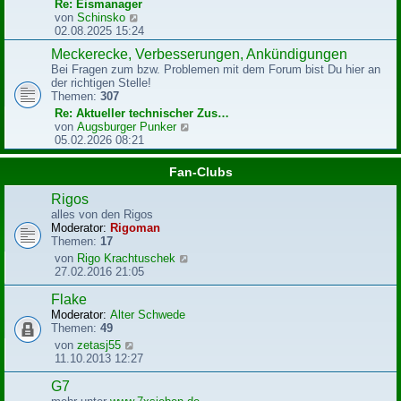
r
Re: Eismanager
B
N
von
Schinsko
e
e
02.08.2025 15:24
i
u
Meckerecke, Verbesserungen, Ankündigungen
t
e
r
Bei Fragen zum bzw. Problemen mit dem Forum bist Du hier an
s
a
der richtigen Stelle!
t
g
Themen:
307
e
r
Re: Aktueller technischer Zus…
B
N
von
Augsburger Punker
e
e
05.02.2026 08:21
i
u
t
e
Fan-Clubs
r
s
a
t
Rigos
g
e
alles von den Rigos
r
Moderator:
Rigoman
B
Themen:
17
e
N
von
Rigo Krachtuschek
i
e
27.02.2016 21:05
t
u
r
e
Flake
a
s
g
Moderator:
Alter Schwede
t
Themen:
49
e
N
von
zetasj55
r
e
11.10.2013 12:27
B
u
e
e
G7
i
s