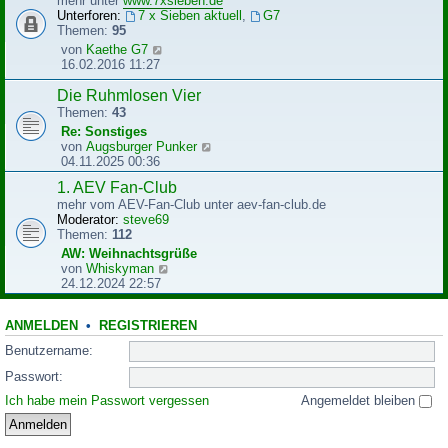
mehr unter
www.7xsieben.de
t
t
Unterforen:
7 x Sieben aktuell
,
G7
r
e
Themen:
95
a
r
N
von
Kaethe G7
g
B
e
16.02.2016 11:27
e
u
i
e
Die Ruhmlosen Vier
t
s
Themen:
43
r
t
Re: Sonstiges
a
e
N
von
Augsburger Punker
g
r
e
04.11.2025 00:36
B
u
e
1. AEV Fan-Club
e
i
mehr vom AEV-Fan-Club unter aev-fan-club.de
s
t
Moderator:
steve69
t
r
Themen:
112
e
a
r
AW: Weihnachtsgrüße
g
B
N
von
Whiskyman
e
e
24.12.2024 22:57
i
u
t
e
r
ANMELDEN
•
REGISTRIEREN
s
a
t
Benutzername:
g
e
r
Passwort:
B
Ich habe mein Passwort vergessen
Angemeldet bleiben
e
i
t
r