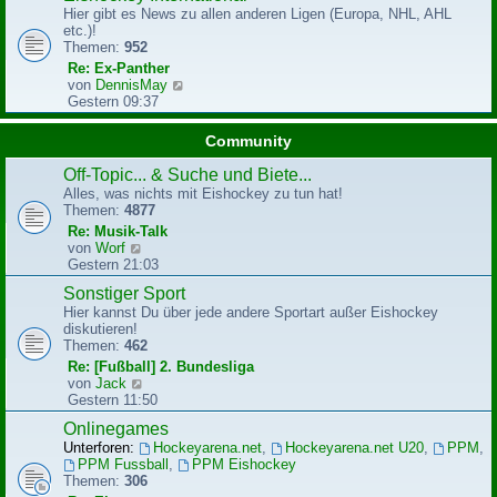
g
Hier gibt es News zu allen anderen Ligen (Europa, NHL, AHL
s
etc.)!
t
Themen:
952
e
r
Re: Ex-Panther
B
N
von
DennisMay
e
e
Gestern 09:37
i
u
t
e
Community
r
s
a
t
Off-Topic... & Suche und Biete...
g
e
Alles, was nichts mit Eishockey zu tun hat!
r
Themen:
4877
B
Re: Musik-Talk
e
N
von
Worf
i
e
Gestern 21:03
t
u
r
Sonstiger Sport
e
a
Hier kannst Du über jede andere Sportart außer Eishockey
s
g
diskutieren!
t
Themen:
462
e
r
Re: [Fußball] 2. Bundesliga
B
N
von
Jack
e
e
Gestern 11:50
i
u
Onlinegames
t
e
r
Unterforen:
Hockeyarena.net
,
Hockeyarena.net U20
,
PPM
,
s
a
PPM Fussball
,
PPM Eishockey
t
g
Themen:
306
e