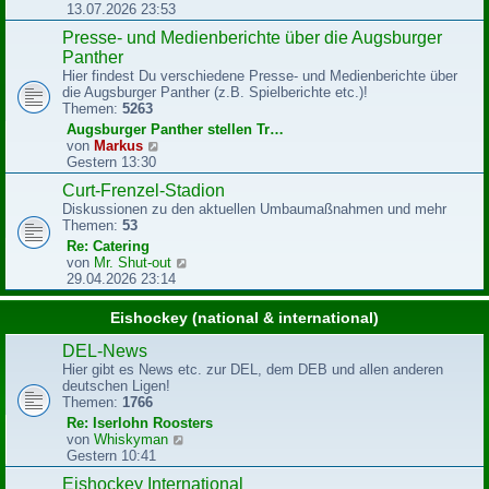
e
e
13.07.2026 23:53
i
u
Presse- und Medienberichte über die Augsburger
t
e
r
Panther
s
a
t
Hier findest Du verschiedene Presse- und Medienberichte über
g
e
die Augsburger Panther (z.B. Spielberichte etc.)!
r
Themen:
5263
B
Augsburger Panther stellen Tr…
e
N
von
Markus
i
e
Gestern 13:30
t
u
r
Curt-Frenzel-Stadion
e
a
Diskussionen zu den aktuellen Umbaumaßnahmen und mehr
s
g
Themen:
53
t
e
Re: Catering
r
N
von
Mr. Shut-out
B
e
29.04.2026 23:14
e
u
i
e
Eishockey (national & international)
t
s
r
t
DEL-News
a
e
Hier gibt es News etc. zur DEL, dem DEB und allen anderen
g
r
deutschen Ligen!
B
Themen:
1766
e
Re: Iserlohn Roosters
i
N
von
Whiskyman
t
e
Gestern 10:41
r
u
a
Eishockey International
e