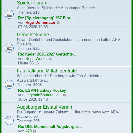
Spieler-Forum
t
e
r
Alles über die Spieler der Augsburger Panther
s
a
Themen:
215
t
g
e
Re: [Spielerabgang] #67 Flori…
r
N
von
Rigo Domenator
B
e
07.08.2026 19:55
e
u
Gerüchteküche
i
e
t
News, Gerüchte und Spekulationen zu neuen und alten AEV-
s
r
Spielern...
t
a
Themen:
635
e
g
r
Re: Kader 2026/2027 Gerüchte …
B
N
von
Sepp-Wurzel
e
e
Heute 08:16
i
u
Fan-Talk und Mitfahrzentrale
t
e
r
Wallpaper über die Panther, sowie Fan-Aktivitäten,
s
a
Auswärtsfahrten,...
t
g
Themen:
2003
e
r
Re: ESPN Fantasy Hockey
B
N
von
LegendeShutoutLiest
e
e
30.07.2026 19:43
i
u
Augsburger Eislauf Verein
t
e
r
Die Jugend ist unsere Zukunft... Hier gibt's News vom AEV-
s
a
Nachwuchs!
t
g
Themen:
295
e
r
Re: DNL Mannschaft Augsburger…
B
N
von
#23