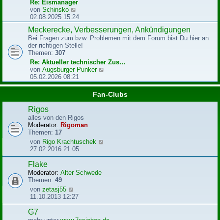
r
Re: Eismanager
B
N
von
Schinsko
e
e
02.08.2025 15:24
i
u
Meckerecke, Verbesserungen, Ankündigungen
t
e
r
Bei Fragen zum bzw. Problemen mit dem Forum bist Du hier an
s
a
der richtigen Stelle!
t
g
Themen:
307
e
r
Re: Aktueller technischer Zus…
B
N
von
Augsburger Punker
e
e
05.02.2026 08:21
i
u
t
e
Fan-Clubs
r
s
a
t
Rigos
g
e
alles von den Rigos
r
Moderator:
Rigoman
B
Themen:
17
e
N
von
Rigo Krachtuschek
i
e
27.02.2016 21:05
t
u
r
e
Flake
a
s
g
Moderator:
Alter Schwede
t
Themen:
49
e
N
von
zetasj55
r
e
11.10.2013 12:27
B
u
e
e
G7
i
s