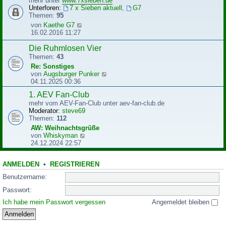
mehr unter
www.7xsieben.de
t
t
Unterforen:
7 x Sieben aktuell
,
G7
r
e
Themen:
95
a
r
N
von
Kaethe G7
g
B
e
16.02.2016 11:27
e
u
i
e
Die Ruhmlosen Vier
t
s
Themen:
43
r
t
Re: Sonstiges
a
e
N
von
Augsburger Punker
g
r
e
04.11.2025 00:36
B
u
e
1. AEV Fan-Club
e
i
mehr vom AEV-Fan-Club unter aev-fan-club.de
s
t
Moderator:
steve69
t
r
Themen:
112
e
a
r
AW: Weihnachtsgrüße
g
B
N
von
Whiskyman
e
e
24.12.2024 22:57
i
u
t
e
r
ANMELDEN
•
REGISTRIEREN
s
a
t
Benutzername:
g
e
r
Passwort:
B
Ich habe mein Passwort vergessen
Angemeldet bleiben
e
i
t
r