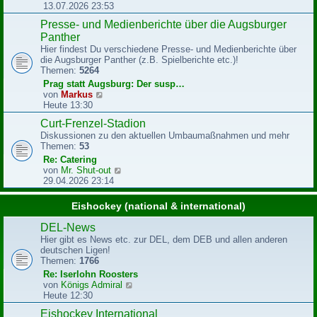
e
e
13.07.2026 23:53
i
u
Presse- und Medienberichte über die Augsburger
t
e
r
Panther
s
a
t
Hier findest Du verschiedene Presse- und Medienberichte über
g
e
die Augsburger Panther (z.B. Spielberichte etc.)!
r
Themen:
5264
B
Prag statt Augsburg: Der susp…
e
N
von
Markus
i
e
Heute 13:30
t
u
r
Curt-Frenzel-Stadion
e
a
Diskussionen zu den aktuellen Umbaumaßnahmen und mehr
s
g
Themen:
53
t
e
Re: Catering
r
N
von
Mr. Shut-out
B
e
29.04.2026 23:14
e
u
i
e
Eishockey (national & international)
t
s
r
t
DEL-News
a
e
Hier gibt es News etc. zur DEL, dem DEB und allen anderen
g
r
deutschen Ligen!
B
Themen:
1766
e
Re: Iserlohn Roosters
i
N
von
Königs Admiral
t
e
Heute 12:30
r
u
a
Eishockey International
e