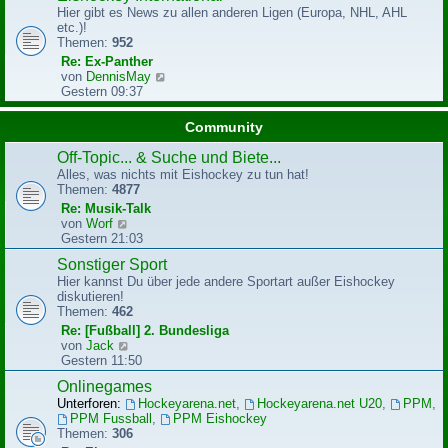
g
Hier gibt es News zu allen anderen Ligen (Europa, NHL, AHL
s
etc.)!
t
Themen:
952
e
r
Re: Ex-Panther
B
N
von
DennisMay
e
e
Gestern 09:37
i
u
t
e
Community
r
s
a
t
Off-Topic... & Suche und Biete...
g
e
Alles, was nichts mit Eishockey zu tun hat!
r
Themen:
4877
B
Re: Musik-Talk
e
N
von
Worf
i
e
Gestern 21:03
t
u
r
Sonstiger Sport
e
a
Hier kannst Du über jede andere Sportart außer Eishockey
s
g
diskutieren!
t
Themen:
462
e
r
Re: [Fußball] 2. Bundesliga
B
N
von
Jack
e
e
Gestern 11:50
i
u
Onlinegames
t
e
r
Unterforen:
Hockeyarena.net
,
Hockeyarena.net U20
,
PPM
,
s
a
PPM Fussball
,
PPM Eishockey
t
g
Themen:
306
e