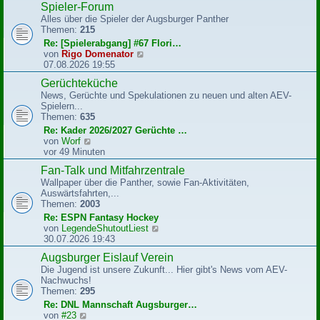
Spieler-Forum
t
e
r
Alles über die Spieler der Augsburger Panther
s
a
Themen:
215
t
g
e
Re: [Spielerabgang] #67 Flori…
r
N
von
Rigo Domenator
B
e
07.08.2026 19:55
e
u
Gerüchteküche
i
e
t
News, Gerüchte und Spekulationen zu neuen und alten AEV-
s
r
Spielern...
t
a
Themen:
635
e
g
r
Re: Kader 2026/2027 Gerüchte …
B
N
von
Worf
e
e
vor 49 Minuten
i
u
Fan-Talk und Mitfahrzentrale
t
e
r
Wallpaper über die Panther, sowie Fan-Aktivitäten,
s
a
Auswärtsfahrten,...
t
g
Themen:
2003
e
r
Re: ESPN Fantasy Hockey
B
N
von
LegendeShutoutLiest
e
e
30.07.2026 19:43
i
u
Augsburger Eislauf Verein
t
e
r
Die Jugend ist unsere Zukunft... Hier gibt's News vom AEV-
s
a
Nachwuchs!
t
g
Themen:
295
e
r
Re: DNL Mannschaft Augsburger…
B
N
von
#23