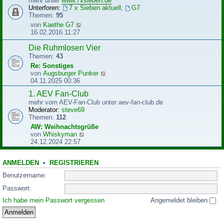
mehr unter
www.7xsieben.de
t
t
Unterforen:
7 x Sieben aktuell
,
G7
r
e
Themen:
95
a
r
N
von
Kaethe G7
g
B
e
16.02.2016 11:27
e
u
i
e
Die Ruhmlosen Vier
t
s
Themen:
43
r
t
Re: Sonstiges
a
e
N
von
Augsburger Punker
g
r
e
04.11.2025 00:36
B
u
e
1. AEV Fan-Club
e
i
mehr vom AEV-Fan-Club unter aev-fan-club.de
s
t
Moderator:
steve69
t
r
Themen:
112
e
a
r
AW: Weihnachtsgrüße
g
B
N
von
Whiskyman
e
e
24.12.2024 22:57
i
u
t
e
r
ANMELDEN
•
REGISTRIEREN
s
a
t
Benutzername:
g
e
r
Passwort:
B
Ich habe mein Passwort vergessen
Angemeldet bleiben
e
i
t
r