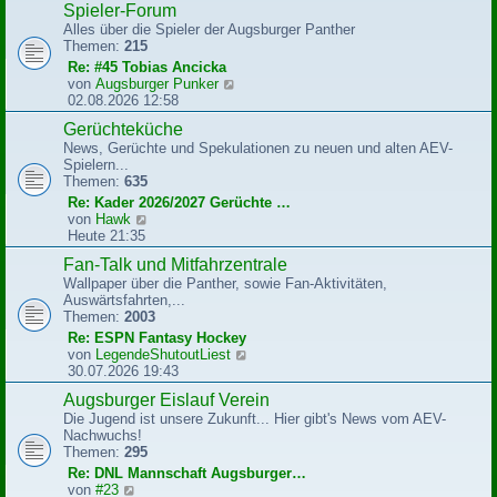
Spieler-Forum
t
e
r
Alles über die Spieler der Augsburger Panther
s
a
Themen:
215
t
g
e
Re: #45 Tobias Ancicka
r
N
von
Augsburger Punker
B
e
02.08.2026 12:58
e
u
Gerüchteküche
i
e
t
News, Gerüchte und Spekulationen zu neuen und alten AEV-
s
r
Spielern...
t
a
Themen:
635
e
g
r
Re: Kader 2026/2027 Gerüchte …
B
N
von
Hawk
e
e
Heute 21:35
i
u
Fan-Talk und Mitfahrzentrale
t
e
r
Wallpaper über die Panther, sowie Fan-Aktivitäten,
s
a
Auswärtsfahrten,...
t
g
Themen:
2003
e
r
Re: ESPN Fantasy Hockey
B
N
von
LegendeShutoutLiest
e
e
30.07.2026 19:43
i
u
Augsburger Eislauf Verein
t
e
r
Die Jugend ist unsere Zukunft... Hier gibt's News vom AEV-
s
a
Nachwuchs!
t
g
Themen:
295
e
r
Re: DNL Mannschaft Augsburger…
B
N
von
#23