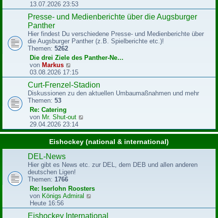
e
e
13.07.2026 23:53
i
u
Presse- und Medienberichte über die Augsburger
t
e
r
Panther
s
a
t
Hier findest Du verschiedene Presse- und Medienberichte über
g
e
die Augsburger Panther (z.B. Spielberichte etc.)!
r
Themen:
5262
B
Die drei Ziele des Panther-Ne…
e
N
von
Markus
i
e
03.08.2026 17:15
t
u
r
Curt-Frenzel-Stadion
e
a
Diskussionen zu den aktuellen Umbaumaßnahmen und mehr
s
g
Themen:
53
t
e
Re: Catering
r
N
von
Mr. Shut-out
B
e
29.04.2026 23:14
e
u
i
e
Eishockey (national & international)
t
s
r
t
DEL-News
a
e
Hier gibt es News etc. zur DEL, dem DEB und allen anderen
g
r
deutschen Ligen!
B
Themen:
1766
e
Re: Iserlohn Roosters
i
N
von
Königs Admiral
t
e
Heute 16:56
r
u
a
Eishockey International
e