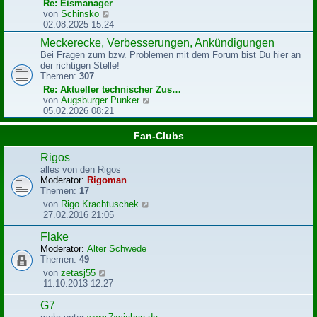
r
Re: Eismanager
B
N
von
Schinsko
e
e
02.08.2025 15:24
i
u
Meckerecke, Verbesserungen, Ankündigungen
t
e
r
Bei Fragen zum bzw. Problemen mit dem Forum bist Du hier an
s
a
der richtigen Stelle!
t
g
Themen:
307
e
r
Re: Aktueller technischer Zus…
B
N
von
Augsburger Punker
e
e
05.02.2026 08:21
i
u
t
e
Fan-Clubs
r
s
a
t
Rigos
g
e
alles von den Rigos
r
Moderator:
Rigoman
B
Themen:
17
e
N
von
Rigo Krachtuschek
i
e
27.02.2016 21:05
t
u
r
e
Flake
a
s
g
Moderator:
Alter Schwede
t
Themen:
49
e
N
von
zetasj55
r
e
11.10.2013 12:27
B
u
e
e
G7
i
s