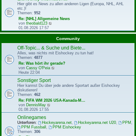
g
Hier gibt es News zu allen anderen Ligen (Europa, NHL, AHL
s
etc.)!
t
Themen:
952
e
r
Re: [NHL] Allgemeine News
B
N
von
theobald123
e
e
01.08.2026 17:57
i
u
t
e
Community
r
s
a
t
Off-Topic... & Suche und Biete...
g
e
Alles, was nichts mit Eishockey zu tun hat!
r
Themen:
4877
B
Re: Was hört ihr gerade?
e
N
von
Cassy O'Peia
i
e
Heute 22:04
t
u
r
Sonstiger Sport
e
a
Hier kannst Du über jede andere Sportart außer Eishockey
s
g
diskutieren!
t
Themen:
462
e
r
Re: FIFA WM 2026 USA-Kanada-M…
B
N
von
DennisMay
e
e
01.08.2026 17:55
i
u
Onlinegames
t
e
r
Unterforen:
Hockeyarena.net
,
Hockeyarena.net U20
,
PPM
,
s
a
PPM Fussball
,
PPM Eishockey
t
g
Themen:
306
e