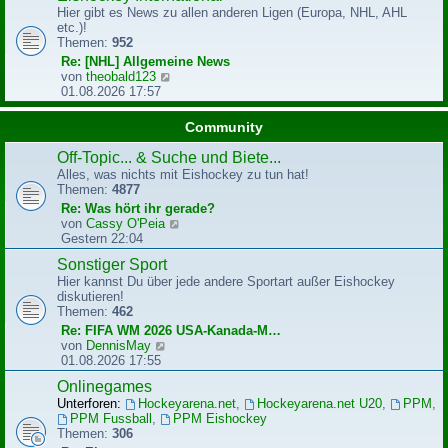
g
Hier gibt es News zu allen anderen Ligen (Europa, NHL, AHL
s
etc.)!
t
Themen:
952
e
r
Re: [NHL] Allgemeine News
B
N
von
theobald123
e
e
01.08.2026 17:57
i
u
t
e
Community
r
s
a
t
Off-Topic... & Suche und Biete...
g
e
Alles, was nichts mit Eishockey zu tun hat!
r
Themen:
4877
B
Re: Was hört ihr gerade?
e
N
von
Cassy O'Peia
i
e
Gestern 22:04
t
u
r
Sonstiger Sport
e
a
Hier kannst Du über jede andere Sportart außer Eishockey
s
g
diskutieren!
t
Themen:
462
e
r
Re: FIFA WM 2026 USA-Kanada-M…
B
N
von
DennisMay
e
e
01.08.2026 17:55
i
u
Onlinegames
t
e
r
Unterforen:
Hockeyarena.net
,
Hockeyarena.net U20
,
PPM
,
s
a
PPM Fussball
,
PPM Eishockey
t
g
Themen:
306
e