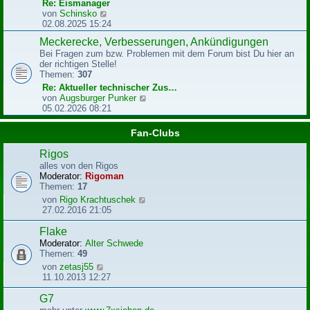
r
Re: Eismanager
B
N
von
Schinsko
e
e
02.08.2025 15:24
i
u
Meckerecke, Verbesserungen, Ankündigungen
t
e
r
Bei Fragen zum bzw. Problemen mit dem Forum bist Du hier an
s
a
der richtigen Stelle!
t
g
Themen:
307
e
r
Re: Aktueller technischer Zus…
B
N
von
Augsburger Punker
e
e
05.02.2026 08:21
i
u
t
e
Fan-Clubs
r
s
a
t
Rigos
g
e
alles von den Rigos
r
Moderator:
Rigoman
B
Themen:
17
e
N
von
Rigo Krachtuschek
i
e
27.02.2016 21:05
t
u
r
e
Flake
a
s
g
Moderator:
Alter Schwede
t
Themen:
49
e
N
von
zetasj55
r
e
11.10.2013 12:27
B
u
e
e
G7
i
s