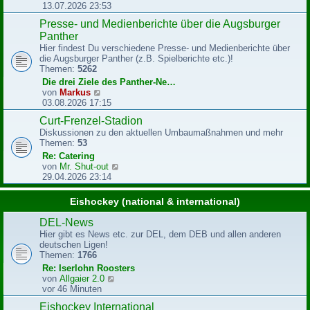
e
e
13.07.2026 23:53
i
u
Presse- und Medienberichte über die Augsburger
t
e
r
Panther
s
a
t
Hier findest Du verschiedene Presse- und Medienberichte über
g
e
die Augsburger Panther (z.B. Spielberichte etc.)!
r
Themen:
5262
B
Die drei Ziele des Panther-Ne…
e
N
von
Markus
i
e
03.08.2026 17:15
t
u
r
Curt-Frenzel-Stadion
e
a
Diskussionen zu den aktuellen Umbaumaßnahmen und mehr
s
g
Themen:
53
t
e
Re: Catering
r
N
von
Mr. Shut-out
B
e
29.04.2026 23:14
e
u
i
e
Eishockey (national & international)
t
s
r
t
DEL-News
a
e
Hier gibt es News etc. zur DEL, dem DEB und allen anderen
g
r
deutschen Ligen!
B
Themen:
1766
e
Re: Iserlohn Roosters
i
N
von
Allgaier 2.0
t
e
vor 46 Minuten
r
u
a
Eishockey International
e