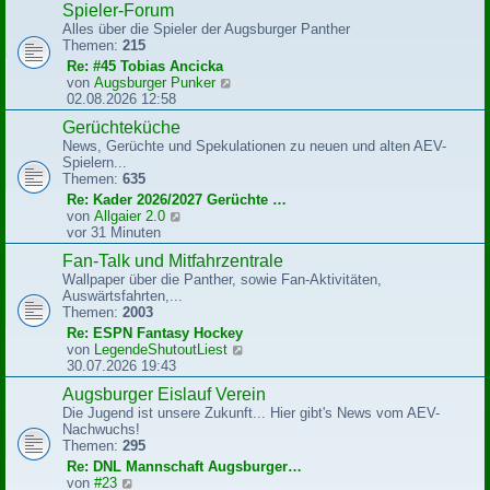
Spieler-Forum
t
e
r
Alles über die Spieler der Augsburger Panther
s
a
Themen:
215
t
g
e
Re: #45 Tobias Ancicka
r
N
von
Augsburger Punker
B
e
02.08.2026 12:58
e
u
Gerüchteküche
i
e
t
News, Gerüchte und Spekulationen zu neuen und alten AEV-
s
r
Spielern...
t
a
Themen:
635
e
g
r
Re: Kader 2026/2027 Gerüchte …
B
N
von
Allgaier 2.0
e
e
vor 31 Minuten
i
u
Fan-Talk und Mitfahrzentrale
t
e
r
Wallpaper über die Panther, sowie Fan-Aktivitäten,
s
a
Auswärtsfahrten,...
t
g
Themen:
2003
e
r
Re: ESPN Fantasy Hockey
B
N
von
LegendeShutoutLiest
e
e
30.07.2026 19:43
i
u
Augsburger Eislauf Verein
t
e
r
Die Jugend ist unsere Zukunft... Hier gibt's News vom AEV-
s
a
Nachwuchs!
t
g
Themen:
295
e
r
Re: DNL Mannschaft Augsburger…
B
N
von
#23