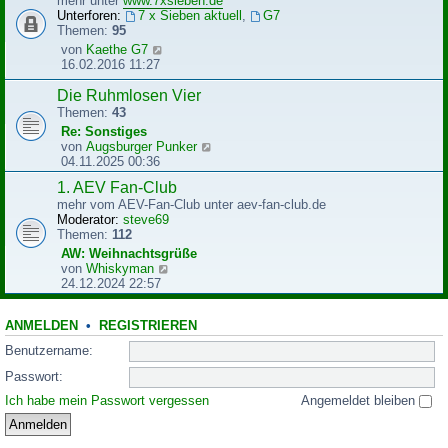
mehr unter
www.7xsieben.de
t
t
Unterforen:
7 x Sieben aktuell
,
G7
r
e
Themen:
95
a
r
N
von
Kaethe G7
g
B
e
16.02.2016 11:27
e
u
i
e
Die Ruhmlosen Vier
t
s
Themen:
43
r
t
Re: Sonstiges
a
e
N
von
Augsburger Punker
g
r
e
04.11.2025 00:36
B
u
e
1. AEV Fan-Club
e
i
mehr vom AEV-Fan-Club unter aev-fan-club.de
s
t
Moderator:
steve69
t
r
Themen:
112
e
a
r
AW: Weihnachtsgrüße
g
B
N
von
Whiskyman
e
e
24.12.2024 22:57
i
u
t
e
r
ANMELDEN
•
REGISTRIEREN
s
a
t
Benutzername:
g
e
r
Passwort:
B
Ich habe mein Passwort vergessen
Angemeldet bleiben
e
i
t
r