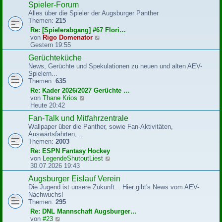
Spieler-Forum
t
e
r
Alles über die Spieler der Augsburger Panther
s
a
Themen:
215
t
g
e
Re: [Spielerabgang] #67 Flori…
r
N
von
Rigo Domenator
B
e
Gestern 19:55
e
u
Gerüchteküche
i
e
t
News, Gerüchte und Spekulationen zu neuen und alten AEV-
s
r
Spielern...
t
a
Themen:
635
e
g
r
Re: Kader 2026/2027 Gerüchte …
B
N
von
Thane Krios
e
e
Heute 20:42
i
u
Fan-Talk und Mitfahrzentrale
t
e
r
Wallpaper über die Panther, sowie Fan-Aktivitäten,
s
a
Auswärtsfahrten,...
t
g
Themen:
2003
e
r
Re: ESPN Fantasy Hockey
B
N
von
LegendeShutoutLiest
e
e
30.07.2026 19:43
i
u
Augsburger Eislauf Verein
t
e
r
Die Jugend ist unsere Zukunft... Hier gibt's News vom AEV-
s
a
Nachwuchs!
t
g
Themen:
295
e
r
Re: DNL Mannschaft Augsburger…
B
N
von
#23