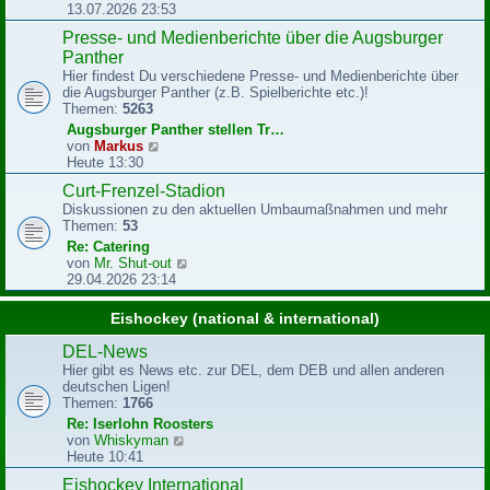
e
e
13.07.2026 23:53
i
u
Presse- und Medienberichte über die Augsburger
t
e
r
Panther
s
a
t
Hier findest Du verschiedene Presse- und Medienberichte über
g
e
die Augsburger Panther (z.B. Spielberichte etc.)!
r
Themen:
5263
B
Augsburger Panther stellen Tr…
e
N
von
Markus
i
e
Heute 13:30
t
u
r
Curt-Frenzel-Stadion
e
a
Diskussionen zu den aktuellen Umbaumaßnahmen und mehr
s
g
Themen:
53
t
e
Re: Catering
r
N
von
Mr. Shut-out
B
e
29.04.2026 23:14
e
u
i
e
Eishockey (national & international)
t
s
r
t
DEL-News
a
e
Hier gibt es News etc. zur DEL, dem DEB und allen anderen
g
r
deutschen Ligen!
B
Themen:
1766
e
Re: Iserlohn Roosters
i
N
von
Whiskyman
t
e
Heute 10:41
r
u
a
Eishockey International
e