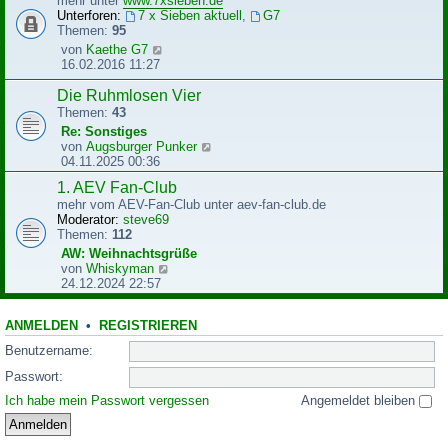
mehr unter
www.7xsieben.de
t
t
Unterforen:
7 x Sieben aktuell
,
G7
r
e
Themen:
95
a
r
N
von
Kaethe G7
g
B
e
16.02.2016 11:27
e
u
i
e
Die Ruhmlosen Vier
t
s
Themen:
43
r
t
Re: Sonstiges
a
e
N
von
Augsburger Punker
g
r
e
04.11.2025 00:36
B
u
e
1. AEV Fan-Club
e
i
mehr vom AEV-Fan-Club unter aev-fan-club.de
s
t
Moderator:
steve69
t
r
Themen:
112
e
a
r
AW: Weihnachtsgrüße
g
B
N
von
Whiskyman
e
e
24.12.2024 22:57
i
u
t
e
r
ANMELDEN
•
REGISTRIEREN
s
a
t
Benutzername:
g
e
r
Passwort:
B
Ich habe mein Passwort vergessen
Angemeldet bleiben
e
i
t
r