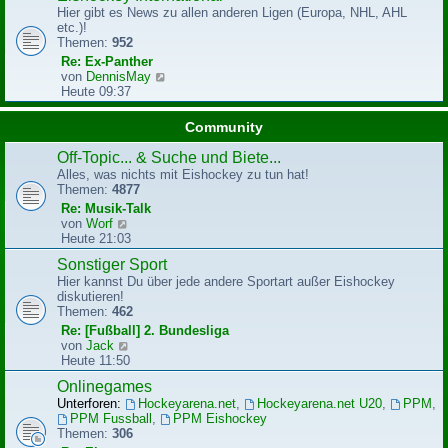
g
Hier gibt es News zu allen anderen Ligen (Europa, NHL, AHL
s
etc.)!
t
Themen:
952
e
r
Re: Ex-Panther
B
N
von
DennisMay
e
e
Heute 09:37
i
u
t
e
Community
r
s
a
t
Off-Topic... & Suche und Biete...
g
e
Alles, was nichts mit Eishockey zu tun hat!
r
Themen:
4877
B
Re: Musik-Talk
e
N
von
Worf
i
e
Heute 21:03
t
u
r
Sonstiger Sport
e
a
Hier kannst Du über jede andere Sportart außer Eishockey
s
g
diskutieren!
t
Themen:
462
e
r
Re: [Fußball] 2. Bundesliga
B
N
von
Jack
e
e
Heute 11:50
i
u
Onlinegames
t
e
r
Unterforen:
Hockeyarena.net
,
Hockeyarena.net U20
,
PPM
,
s
a
PPM Fussball
,
PPM Eishockey
t
g
Themen:
306
e