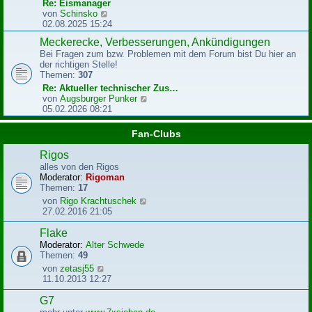
r
Re: Eismanager
B
N
von
Schinsko
e
e
02.08.2025 15:24
i
u
Meckerecke, Verbesserungen, Ankündigungen
t
e
r
Bei Fragen zum bzw. Problemen mit dem Forum bist Du hier an
s
a
der richtigen Stelle!
t
g
Themen:
307
e
r
Re: Aktueller technischer Zus…
B
N
von
Augsburger Punker
e
e
05.02.2026 08:21
i
u
t
e
Fan-Clubs
r
s
a
t
Rigos
g
e
alles von den Rigos
r
Moderator:
Rigoman
B
Themen:
17
e
N
von
Rigo Krachtuschek
i
e
27.02.2016 21:05
t
u
r
e
Flake
a
s
g
Moderator:
Alter Schwede
t
Themen:
49
e
N
von
zetasj55
r
e
11.10.2013 12:27
B
u
e
e
G7
i
s