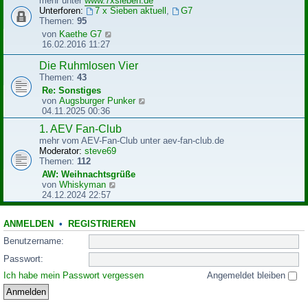
mehr unter
www.7xsieben.de
t
t
Unterforen:
7 x Sieben aktuell
,
G7
r
e
Themen:
95
a
r
N
von
Kaethe G7
g
B
e
16.02.2016 11:27
e
u
i
e
Die Ruhmlosen Vier
t
s
Themen:
43
r
t
Re: Sonstiges
a
e
N
von
Augsburger Punker
g
r
e
04.11.2025 00:36
B
u
e
1. AEV Fan-Club
e
i
mehr vom AEV-Fan-Club unter aev-fan-club.de
s
t
Moderator:
steve69
t
r
Themen:
112
e
a
r
AW: Weihnachtsgrüße
g
B
N
von
Whiskyman
e
e
24.12.2024 22:57
i
u
t
e
r
ANMELDEN
•
REGISTRIEREN
s
a
t
Benutzername:
g
e
r
Passwort:
B
Ich habe mein Passwort vergessen
Angemeldet bleiben
e
i
t
r