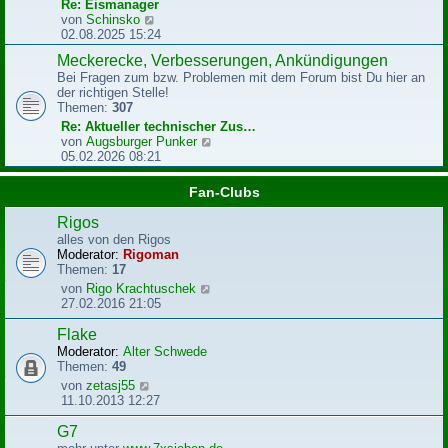
r
Re: Eismanager
B
N
von
Schinsko
e
e
02.08.2025 15:24
i
u
Meckerecke, Verbesserungen, Ankündigungen
t
e
r
Bei Fragen zum bzw. Problemen mit dem Forum bist Du hier an
s
a
der richtigen Stelle!
t
g
Themen:
307
e
r
Re: Aktueller technischer Zus…
B
N
von
Augsburger Punker
e
e
05.02.2026 08:21
i
u
t
e
Fan-Clubs
r
s
a
t
Rigos
g
e
alles von den Rigos
r
Moderator:
Rigoman
B
Themen:
17
e
N
von
Rigo Krachtuschek
i
e
27.02.2016 21:05
t
u
r
e
Flake
a
s
g
Moderator:
Alter Schwede
t
Themen:
49
e
N
von
zetasj55
r
e
11.10.2013 12:27
B
u
e
e
G7
i
s