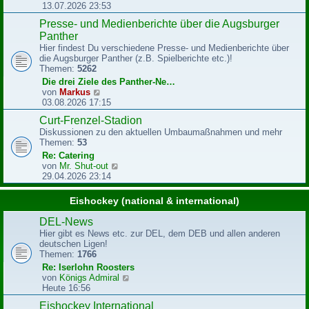
e
e
13.07.2026 23:53
i
u
Presse- und Medienberichte über die Augsburger
t
e
r
Panther
s
a
t
Hier findest Du verschiedene Presse- und Medienberichte über
g
e
die Augsburger Panther (z.B. Spielberichte etc.)!
r
Themen:
5262
B
Die drei Ziele des Panther-Ne…
e
N
von
Markus
i
e
03.08.2026 17:15
t
u
r
Curt-Frenzel-Stadion
e
a
Diskussionen zu den aktuellen Umbaumaßnahmen und mehr
s
g
Themen:
53
t
e
Re: Catering
r
N
von
Mr. Shut-out
B
e
29.04.2026 23:14
e
u
i
e
Eishockey (national & international)
t
s
r
t
DEL-News
a
e
Hier gibt es News etc. zur DEL, dem DEB und allen anderen
g
r
deutschen Ligen!
B
Themen:
1766
e
Re: Iserlohn Roosters
i
N
von
Königs Admiral
t
e
Heute 16:56
r
u
a
Eishockey International
e