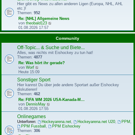
g
Hier gibt es News zu allen anderen Ligen (Europa, NHL, AHL
s
etc.)!
t
Themen:
952
e
r
Re: [NHL] Allgemeine News
B
N
von
theobald123
e
e
01.08.2026 17:57
i
u
t
e
Community
r
s
a
t
Off-Topic... & Suche und Biete...
g
e
Alles, was nichts mit Eishockey zu tun hat!
r
Themen:
4877
B
Re: Was hört ihr gerade?
e
N
von
Worf
i
e
Heute 15:09
t
u
r
Sonstiger Sport
e
a
Hier kannst Du über jede andere Sportart außer Eishockey
s
g
diskutieren!
t
Themen:
462
e
r
Re: FIFA WM 2026 USA-Kanada-M…
B
N
von
DennisMay
e
e
01.08.2026 17:55
i
u
Onlinegames
t
e
r
Unterforen:
Hockeyarena.net
,
Hockeyarena.net U20
,
PPM
,
s
a
PPM Fussball
,
PPM Eishockey
t
g
Themen:
306
e