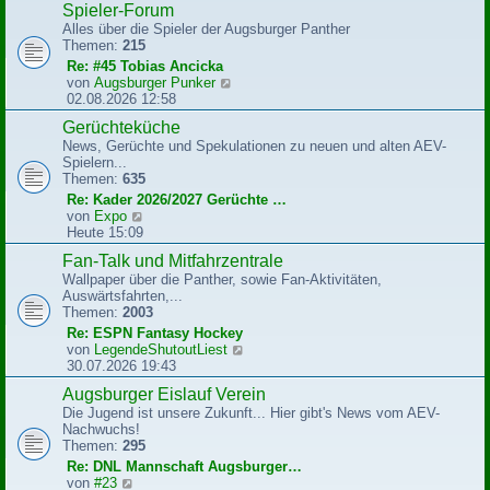
Spieler-Forum
t
e
r
Alles über die Spieler der Augsburger Panther
s
a
Themen:
215
t
g
e
Re: #45 Tobias Ancicka
r
N
von
Augsburger Punker
B
e
02.08.2026 12:58
e
u
Gerüchteküche
i
e
t
News, Gerüchte und Spekulationen zu neuen und alten AEV-
s
r
Spielern...
t
a
Themen:
635
e
g
r
Re: Kader 2026/2027 Gerüchte …
B
N
von
Expo
e
e
Heute 15:09
i
u
Fan-Talk und Mitfahrzentrale
t
e
r
Wallpaper über die Panther, sowie Fan-Aktivitäten,
s
a
Auswärtsfahrten,...
t
g
Themen:
2003
e
r
Re: ESPN Fantasy Hockey
B
N
von
LegendeShutoutLiest
e
e
30.07.2026 19:43
i
u
Augsburger Eislauf Verein
t
e
r
Die Jugend ist unsere Zukunft... Hier gibt's News vom AEV-
s
a
Nachwuchs!
t
g
Themen:
295
e
r
Re: DNL Mannschaft Augsburger…
B
N
von
#23