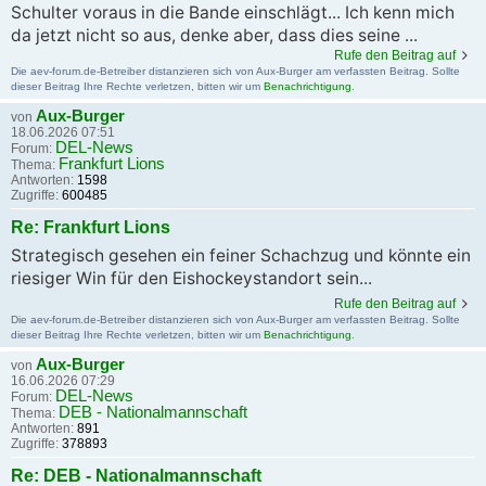
Schulter voraus in die Bande einschlägt... Ich kenn mich
da jetzt nicht so aus, denke aber, dass dies seine ...
Rufe den Beitrag auf
Die aev-forum.de-Betreiber distanzieren sich von Aux-Burger am verfassten Beitrag. Sollte
dieser Beitrag Ihre Rechte verletzen, bitten wir um
Benachrichtigung
.
Aux-Burger
von
18.06.2026 07:51
DEL-News
Forum:
Frankfurt Lions
Thema:
Antworten:
1598
Zugriffe:
600485
Re: Frankfurt Lions
Strategisch gesehen ein feiner Schachzug und könnte ein
riesiger Win für den Eishockeystandort sein...
Rufe den Beitrag auf
Die aev-forum.de-Betreiber distanzieren sich von Aux-Burger am verfassten Beitrag. Sollte
dieser Beitrag Ihre Rechte verletzen, bitten wir um
Benachrichtigung
.
Aux-Burger
von
16.06.2026 07:29
DEL-News
Forum:
DEB - Nationalmannschaft
Thema:
Antworten:
891
Zugriffe:
378893
Re: DEB - Nationalmannschaft