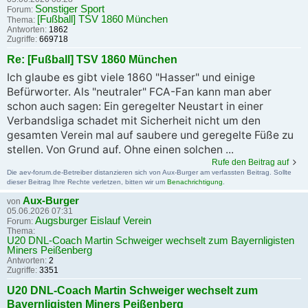
Sonstiger Sport
Forum:
[Fußball] TSV 1860 München
Thema:
Antworten:
1862
Zugriffe:
669718
Re: [Fußball] TSV 1860 München
Ich glaube es gibt viele 1860 "Hasser" und einige
Befürworter. Als "neutraler" FCA-Fan kann man aber
schon auch sagen: Ein geregelter Neustart in einer
Verbandsliga schadet mit Sicherheit nicht um den
gesamten Verein mal auf saubere und geregelte Füße zu
stellen. Von Grund auf. Ohne einen solchen ...
Rufe den Beitrag auf
Die aev-forum.de-Betreiber distanzieren sich von Aux-Burger am verfassten Beitrag. Sollte
dieser Beitrag Ihre Rechte verletzen, bitten wir um
Benachrichtigung
.
Aux-Burger
von
05.06.2026 07:31
Augsburger Eislauf Verein
Forum:
Thema:
U20 DNL-Coach Martin Schweiger wechselt zum Bayernligisten
Miners Peißenberg
Antworten:
2
Zugriffe:
3351
U20 DNL-Coach Martin Schweiger wechselt zum
Bayernligisten Miners Peißenberg