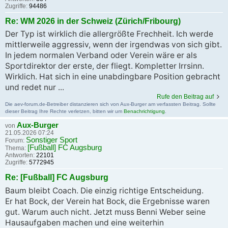
Zugriffe:
94486
Re: WM 2026 in der Schweiz (Zürich/Fribourg)
Der Typ ist wirklich die allergrößte Frechheit. Ich werde
mittlerweile aggressiv, wenn der irgendwas von sich gibt.
In jedem normalen Verband oder Verein wäre er als
Sportdirektor der erste, der fliegt. Kompletter Irrsinn.
Wirklich. Hat sich in eine unabdingbare Position gebracht
und redet nur ...
Rufe den Beitrag auf
Die aev-forum.de-Betreiber distanzieren sich von Aux-Burger am verfassten Beitrag. Sollte
dieser Beitrag Ihre Rechte verletzen, bitten wir um
Benachrichtigung
.
Aux-Burger
von
21.05.2026 07:24
Sonstiger Sport
Forum:
[Fußball] FC Augsburg
Thema:
Antworten:
22101
Zugriffe:
5772945
Re: [Fußball] FC Augsburg
Baum bleibt Coach. Die einzig richtige Entscheidung.
Er hat Bock, der Verein hat Bock, die Ergebnisse waren
gut. Warum auch nicht. Jetzt muss Benni Weber seine
Hausaufgaben machen und eine weiterhin