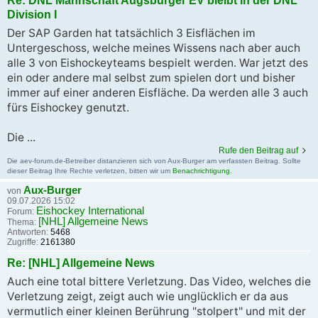
Re: DNL Mannschaft Augsburger EV bleibt in der DNL
Division I
Der SAP Garden hat tatsächlich 3 Eisflächen im
Untergeschoss, welche meines Wissens nach aber auch
alle 3 von Eishockeyteams bespielt werden. War jetzt des
ein oder andere mal selbst zum spielen dort und bisher
immer auf einer anderen Eisfläche. Da werden alle 3 auch
fürs Eishockey genutzt.
Die ...
Rufe den Beitrag auf
Die aev-forum.de-Betreiber distanzieren sich von Aux-Burger am verfassten Beitrag. Sollte
dieser Beitrag Ihre Rechte verletzen, bitten wir um
Benachrichtigung
.
Aux-Burger
von
09.07.2026 15:02
Eishockey International
Forum:
[NHL] Allgemeine News
Thema:
Antworten:
5468
Zugriffe:
2161380
Re: [NHL] Allgemeine News
Auch eine total bittere Verletzung. Das Video, welches die
Verletzung zeigt, zeigt auch wie unglücklich er da aus
vermutlich einer kleinen Berührung "stolpert" und mit der