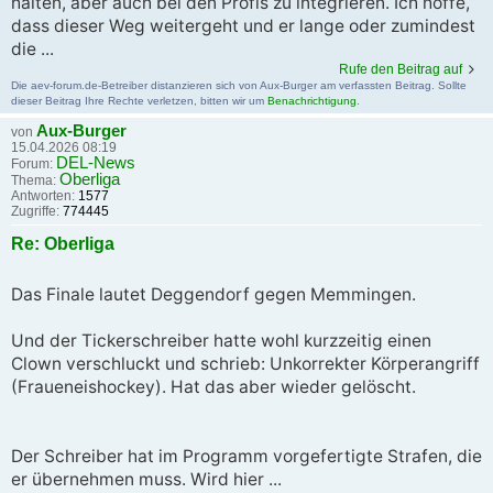
halten, aber auch bei den Profis zu integrieren. Ich hoffe,
dass dieser Weg weitergeht und er lange oder zumindest
die ...
Rufe den Beitrag auf
Die aev-forum.de-Betreiber distanzieren sich von Aux-Burger am verfassten Beitrag. Sollte
dieser Beitrag Ihre Rechte verletzen, bitten wir um
Benachrichtigung
.
Aux-Burger
von
15.04.2026 08:19
DEL-News
Forum:
Oberliga
Thema:
Antworten:
1577
Zugriffe:
774445
Re: Oberliga
Das Finale lautet Deggendorf gegen Memmingen.
Und der Tickerschreiber hatte wohl kurzzeitig einen
Clown verschluckt und schrieb: Unkorrekter Körperangriff
(Fraueneishockey). Hat das aber wieder gelöscht.
Der Schreiber hat im Programm vorgefertigte Strafen, die
er übernehmen muss. Wird hier ...