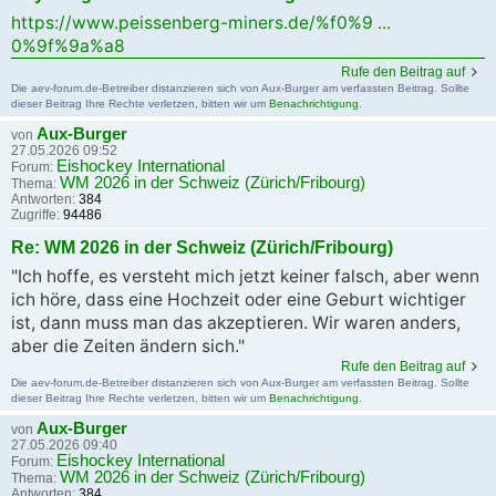
https://www.peissenberg-miners.de/%f0%9 ...
0%9f%9a%a8
Rufe den Beitrag auf
Die aev-forum.de-Betreiber distanzieren sich von Aux-Burger am verfassten Beitrag. Sollte
dieser Beitrag Ihre Rechte verletzen, bitten wir um
Benachrichtigung
.
Aux-Burger
von
27.05.2026 09:52
Eishockey International
Forum:
WM 2026 in der Schweiz (Zürich/Fribourg)
Thema:
Antworten:
384
Zugriffe:
94486
Re: WM 2026 in der Schweiz (Zürich/Fribourg)
"Ich hoffe, es versteht mich jetzt keiner falsch, aber wenn
ich höre, dass eine Hochzeit oder eine Geburt wichtiger
ist, dann muss man das akzeptieren. Wir waren anders,
aber die Zeiten ändern sich."
Rufe den Beitrag auf
Die aev-forum.de-Betreiber distanzieren sich von Aux-Burger am verfassten Beitrag. Sollte
dieser Beitrag Ihre Rechte verletzen, bitten wir um
Benachrichtigung
.
Aux-Burger
von
27.05.2026 09:40
Eishockey International
Forum:
WM 2026 in der Schweiz (Zürich/Fribourg)
Thema:
Antworten:
384