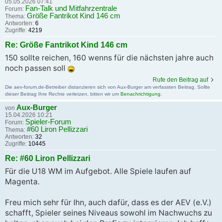
05.05.2026 07:41
Fan-Talk und Mitfahrzentrale
Forum:
Größe Fantrikot Kind 146 cm
Thema:
Antworten:
6
Zugriffe:
4219
Re: Größe Fantrikot Kind 146 cm
150 sollte reichen, 160 wenns für die nächsten jahre auch
noch passen soll
Rufe den Beitrag auf
Die aev-forum.de-Betreiber distanzieren sich von Aux-Burger am verfassten Beitrag. Sollte
dieser Beitrag Ihre Rechte verletzen, bitten wir um
Benachrichtigung
.
Aux-Burger
von
15.04.2026 10:21
Spieler-Forum
Forum:
#60 Liron Pellizzari
Thema:
Antworten:
32
Zugriffe:
10445
Re: #60 Liron Pellizzari
Für die U18 WM im Aufgebot. Alle Spiele laufen auf
Magenta.
Freu mich sehr für Ihn, auch dafür, dass es der AEV (e.V.)
schafft, Spieler seines Niveaus sowohl im Nachwuchs zu