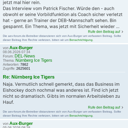
jetzt mal hier rein.
Das Interview vom Patrick Fischer. Würde den - auch
obwohl er seine Vorbildfunktion als Coach sicher verletzt
hat - gerne an Trainer der DEB-Mannschaft sehen. Bin
gespannt. Ein Thema, was jetzt mit Sicherheit wieder ...
Rufe den Beitrag auf
Die aev-forum.de-Betreiber distanzieren sich von Aux-Burger am verfassten Beitrag. Sollte
dieser Beitrag Ihre Rechte verletzen, bitten wir um
Benachrichtigung
.
Aux-Burger
von
08.06.2026 07:34
DEL-News
Forum:
Nürnberg Ice Tigers
Thema:
Antworten:
7862
Zugriffe:
2625601
Re: Nürnberg Ice Tigers
Naja. Vermutlich schnell gemerkt, dass das Business im
Eishockey doch nochmal was anderes ist. Find ich jetzt
nicht so dramatisch. Gibts im normalen Arbeitsleben zu
Hauf.
Rufe den Beitrag auf
Die aev-forum.de-Betreiber distanzieren sich von Aux-Burger am verfassten Beitrag. Sollte
dieser Beitrag Ihre Rechte verletzen, bitten wir um
Benachrichtigung
.
Aux-Burger
von
05.06.2026 08:28