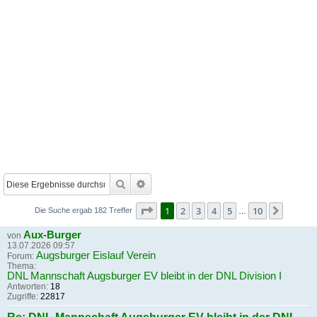
Suche
Erweiterte Suche
Seite
1
von
10
1
2
3
4
5
10
Nächst
Die Suche ergab 182 Treffer
…
Aux-Burger
von
13.07.2026 09:57
Augsburger Eislauf Verein
Forum:
Thema:
DNL Mannschaft Augsburger EV bleibt in der DNL Division I
Antworten:
18
Zugriffe:
22817