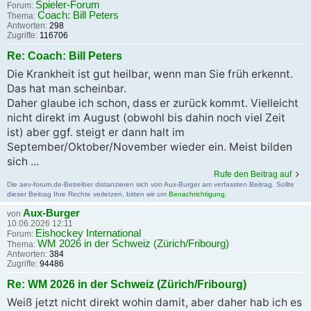
Spieler-Forum
Forum:
Coach: Bill Peters
Thema:
Antworten:
298
Zugriffe:
116706
Re: Coach: Bill Peters
Die Krankheit ist gut heilbar, wenn man Sie früh erkennt.
Das hat man scheinbar.
Daher glaube ich schon, dass er zurück kommt. Vielleicht
nicht direkt im August (obwohl bis dahin noch viel Zeit
ist) aber ggf. steigt er dann halt im
September/Oktober/November wieder ein. Meist bilden
sich ...
Rufe den Beitrag auf
Die aev-forum.de-Betreiber distanzieren sich von Aux-Burger am verfassten Beitrag. Sollte
dieser Beitrag Ihre Rechte verletzen, bitten wir um
Benachrichtigung
.
Aux-Burger
von
10.06.2026 12:11
Eishockey International
Forum:
WM 2026 in der Schweiz (Zürich/Fribourg)
Thema:
Antworten:
384
Zugriffe:
94486
Re: WM 2026 in der Schweiz (Zürich/Fribourg)
Weiß jetzt nicht direkt wohin damit, aber daher hab ich es