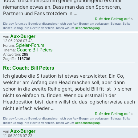
100%. Gesundeitsdaten gehen grundlegend erstmal
niemanden etwas an. Dass man das den Sponsoren,
Partnern und Fans trotzdem in ...
Rufe den Beitrag auf
Die aev-forum.de-Betreiber distanzieren sich von Aux-Burger am verfassten Beitrag. Sollte
dieser Beitrag Ihre Rechte verletzen, bitten wir um
Benachrichtigung
.
Aux-Burger
von
12.06.2026 07:43
Spieler-Forum
Forum:
Coach: Bill Peters
Thema:
Antworten:
298
Zugriffe:
116706
Re: Coach: Bill Peters
Ich glaube die Situation ist etwas verzwickter. Ein Co,
welcher am Anfang den Head machen soll, aber dann
schön in die zweite Reihe geht, sobald Bill fit ist -> sicher
nicht so einfach zu finden. Wenn du erstmal in der
Headposition bist, dann willst du das logischerweise auch
nicht einfach wieder ...
Rufe den Beitrag auf
Die aev-forum.de-Betreiber distanzieren sich von Aux-Burger am verfassten Beitrag. Sollte
dieser Beitrag Ihre Rechte verletzen, bitten wir um
Benachrichtigung
.
Aux-Burger
von
11.06.2026 07:23