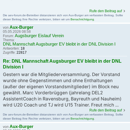
Rufe den Beitrag auf
Die aev-forum.de-Betreiber distanzieren sich von Aux-Burger am verfassten Beitrag. Sollte
dieser Beitrag Ihre Rechte verletzen, bitten wir um
Benachrichtigung
.
Aux-Burger
von
05.05.2026 08:58
Augsburger Eislauf Verein
Forum:
Thema:
DNL Mannschaft Augsburger EV bleibt in der DNL Division I
Antworten:
18
Zugriffe:
22817
Re: DNL Mannschaft Augsburger EV bleibt in der DNL
Division I
Gestern war die Mitgliederversammlung. Der Vorstand
wurde ohne Gegenstimmen und ohne Enthaltungen
(außer der eigenen Vorstandsmitglieder) im Block neu
gewählt. Marc Vorderbrüggen (jahrelang DEL2
AssistentCoach in Ravensburg, Bayreuth und Nauheim)
wird U20 Coach und TJ wird U15 Trainer. Freut mich ...
Rufe den Beitrag auf
Die aev-forum.de-Betreiber distanzieren sich von Aux-Burger am verfassten Beitrag. Sollte
dieser Beitrag Ihre Rechte verletzen, bitten wir um
Benachrichtigung
.
Aux-Burger
von