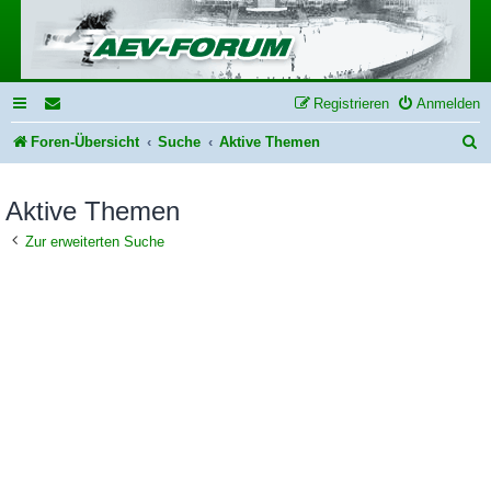
Registrieren
Anmelden
S
Foren-Übersicht
Suche
Aktive Themen
u
Aktive Themen
c
h
Zur erweiterten Suche
e