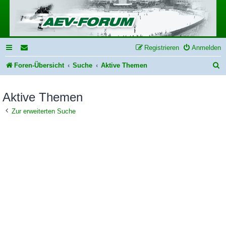
Registrieren
Anmelden
S
Foren-Übersicht
Suche
Aktive Themen
u
Aktive Themen
c
h
Zur erweiterten Suche
e