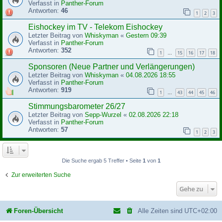
Verfasst in
Panther-Forum
Antworten:
46
1
2
3
Eishockey im TV - Telekom Eishockey
Letzter Beitrag von
Whiskyman
«
Gestern 09:39
Verfasst in
Panther-Forum
Antworten:
352
1
15
16
17
18
…
Sponsoren (Neue Partner und Verlängerungen)
Letzter Beitrag von
Whiskyman
«
04.08.2026 18:55
Verfasst in
Panther-Forum
Antworten:
919
1
43
44
45
46
…
Stimmungsbarometer 26/27
Letzter Beitrag von
Sepp-Wurzel
«
02.08.2026 22:18
Verfasst in
Panther-Forum
Antworten:
57
1
2
3
Die Suche ergab 5 Treffer • Seite
1
von
1
Zur erweiterten Suche
Gehe zu
Foren-Übersicht
Alle Zeiten sind
UTC+02:00