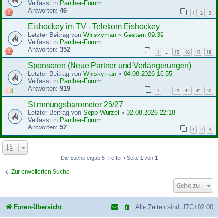
Verfasst in
Panther-Forum
Antworten:
46
1
2
3
Eishockey im TV - Telekom Eishockey
Letzter Beitrag von
Whiskyman
«
Gestern 09:39
Verfasst in
Panther-Forum
Antworten:
352
1
15
16
17
18
…
Sponsoren (Neue Partner und Verlängerungen)
Letzter Beitrag von
Whiskyman
«
04.08.2026 18:55
Verfasst in
Panther-Forum
Antworten:
919
1
43
44
45
46
…
Stimmungsbarometer 26/27
Letzter Beitrag von
Sepp-Wurzel
«
02.08.2026 22:18
Verfasst in
Panther-Forum
Antworten:
57
1
2
3
Die Suche ergab 5 Treffer • Seite
1
von
1
Zur erweiterten Suche
Gehe zu
Foren-Übersicht
Alle Zeiten sind
UTC+02:00