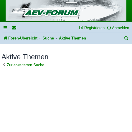
Registrieren
Anmelden
S
Foren-Übersicht
Suche
Aktive Themen
u
Aktive Themen
c
h
Zur erweiterten Suche
e