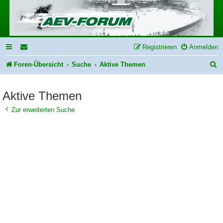
Registrieren
Anmelden
S
Foren-Übersicht
Suche
Aktive Themen
u
Aktive Themen
c
h
Zur erweiterten Suche
e