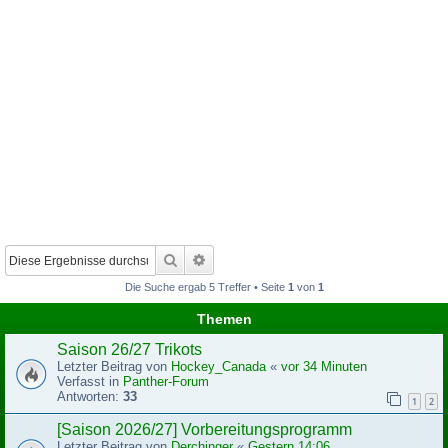
Suche
Erweiterte Suche
Die Suche ergab 5 Treffer • Seite
1
von
1
Themen
Saison 26/27 Trikots
Letzter Beitrag von
Hockey_Canada
«
vor 34 Minuten
Verfasst in
Panther-Forum
Antworten:
33
1
2
[Saison 2026/27] Vorbereitungsprogramm
Letzter Beitrag von
Derchinger
«
Gestern 14:06