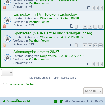
Verfasst in
Panther-Forum
Antworten:
46
1
2
3
Eishockey im TV - Telekom Eishockey
Letzter Beitrag von
Whiskyman
«
Gestern 09:39
Verfasst in
Panther-Forum
Antworten:
352
1
15
16
17
18
…
Sponsoren (Neue Partner und Verlängerungen)
Letzter Beitrag von
Whiskyman
«
04.08.2026 18:55
Verfasst in
Panther-Forum
Antworten:
919
1
43
44
45
46
…
Stimmungsbarometer 26/27
Letzter Beitrag von
Sepp-Wurzel
«
02.08.2026 22:18
Verfasst in
Panther-Forum
Antworten:
57
1
2
3
Die Suche ergab 5 Treffer • Seite
1
von
1
Zur erweiterten Suche
Gehe zu
Foren-Übersicht
Alle Zeiten sind
UTC+02:00