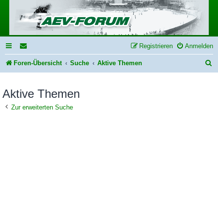
Registrieren
Anmelden
S
Foren-Übersicht
Suche
Aktive Themen
u
Aktive Themen
c
h
Zur erweiterten Suche
e