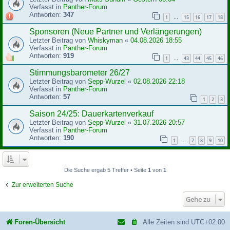
Verfasst in
Panther-Forum
Antworten:
347
1
15
16
17
18
…
Sponsoren (Neue Partner und Verlängerungen)
Letzter Beitrag von
Whiskyman
«
04.08.2026 18:55
Verfasst in
Panther-Forum
Antworten:
919
1
43
44
45
46
…
Stimmungsbarometer 26/27
Letzter Beitrag von
Sepp-Wurzel
«
02.08.2026 22:18
Verfasst in
Panther-Forum
Antworten:
57
1
2
3
Saison 24/25: Dauerkartenverkauf
Letzter Beitrag von
Sepp-Wurzel
«
31.07.2026 20:57
Verfasst in
Panther-Forum
Antworten:
190
1
7
8
9
10
…
Die Suche ergab 5 Treffer • Seite
1
von
1
Zur erweiterten Suche
Gehe zu
Foren-Übersicht
Alle Zeiten sind
UTC+02:00