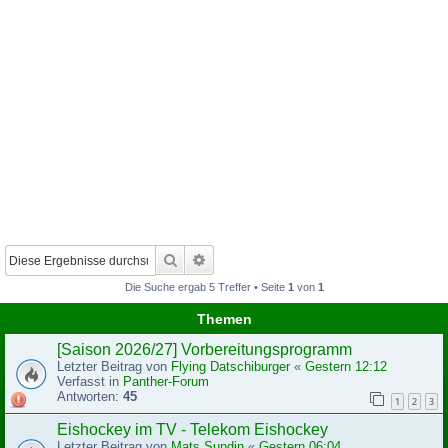
Suche
Erweiterte Suche
Die Suche ergab 5 Treffer • Seite
1
von
1
Themen
[Saison 2026/27] Vorbereitungsprogramm
Letzter Beitrag von
Flying Datschiburger
«
Gestern 12:12
Verfasst in
Panther-Forum
Antworten:
45
1
2
3
Eishockey im TV - Telekom Eishockey
Letzter Beitrag von
Mats Sundin
«
Gestern 06:04