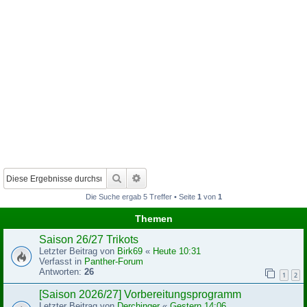
Suche
Erweiterte Suche
Die Suche ergab 5 Treffer • Seite
1
von
1
Themen
Saison 26/27 Trikots
Letzter Beitrag von
Birk69
«
Heute 10:31
Verfasst in
Panther-Forum
Antworten:
26
1
2
[Saison 2026/27] Vorbereitungsprogramm
Letzter Beitrag von
Derchinger
«
Gestern 14:06