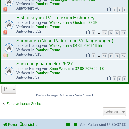
Verfasst in
Panther-Forum
Antworten:
46
1
2
3
Eishockey im TV - Telekom Eishockey
Letzter Beitrag von
Whiskyman
«
Gestern 09:39
Verfasst in
Panther-Forum
Antworten:
352
1
15
16
17
18
…
Sponsoren (Neue Partner und Verlängerungen)
Letzter Beitrag von
Whiskyman
«
04.08.2026 18:55
Verfasst in
Panther-Forum
Antworten:
919
1
43
44
45
46
…
Stimmungsbarometer 26/27
Letzter Beitrag von
Sepp-Wurzel
«
02.08.2026 22:18
Verfasst in
Panther-Forum
Antworten:
57
1
2
3
Die Suche ergab 5 Treffer • Seite
1
von
1
Zur erweiterten Suche
Gehe zu
Foren-Übersicht
Alle Zeiten sind
UTC+02:00