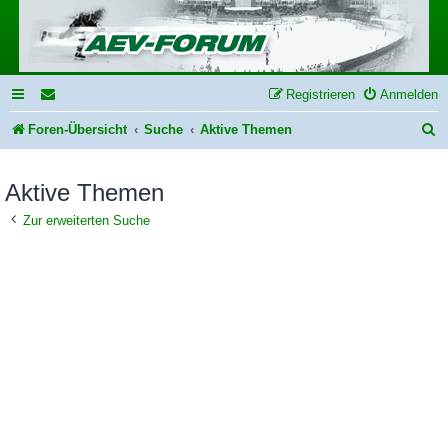
Registrieren
Anmelden
S
Foren-Übersicht
Suche
Aktive Themen
u
Aktive Themen
c
h
Zur erweiterten Suche
e