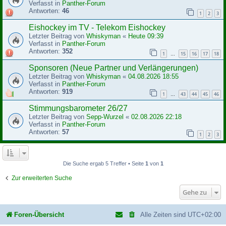
Verfasst in
Panther-Forum
Antworten:
46
1
2
3
Eishockey im TV - Telekom Eishockey
Letzter Beitrag von
Whiskyman
«
Heute 09:39
Verfasst in
Panther-Forum
Antworten:
352
1
15
16
17
18
…
Sponsoren (Neue Partner und Verlängerungen)
Letzter Beitrag von
Whiskyman
«
04.08.2026 18:55
Verfasst in
Panther-Forum
Antworten:
919
1
43
44
45
46
…
Stimmungsbarometer 26/27
Letzter Beitrag von
Sepp-Wurzel
«
02.08.2026 22:18
Verfasst in
Panther-Forum
Antworten:
57
1
2
3
Die Suche ergab 5 Treffer • Seite
1
von
1
Zur erweiterten Suche
Gehe zu
Foren-Übersicht
Alle Zeiten sind
UTC+02:00