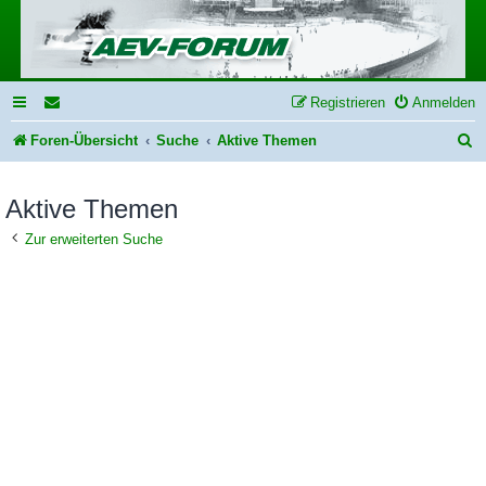
Registrieren
Anmelden
S
Foren-Übersicht
Suche
Aktive Themen
u
Aktive Themen
c
h
Zur erweiterten Suche
e