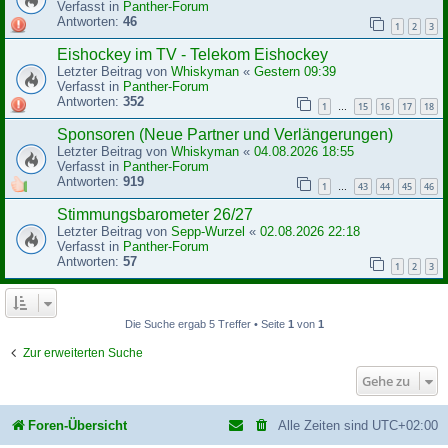
Verfasst in
Panther-Forum
Antworten:
46
1
2
3
Eishockey im TV - Telekom Eishockey
Letzter Beitrag von
Whiskyman
«
Gestern 09:39
Verfasst in
Panther-Forum
Antworten:
352
1
15
16
17
18
…
Sponsoren (Neue Partner und Verlängerungen)
Letzter Beitrag von
Whiskyman
«
04.08.2026 18:55
Verfasst in
Panther-Forum
Antworten:
919
1
43
44
45
46
…
Stimmungsbarometer 26/27
Letzter Beitrag von
Sepp-Wurzel
«
02.08.2026 22:18
Verfasst in
Panther-Forum
Antworten:
57
1
2
3
Die Suche ergab 5 Treffer • Seite
1
von
1
Zur erweiterten Suche
Gehe zu
Foren-Übersicht
Alle Zeiten sind
UTC+02:00