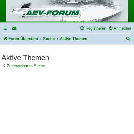
Registrieren
Anmelden
S
Foren-Übersicht
Suche
Aktive Themen
u
Aktive Themen
c
h
Zur erweiterten Suche
e