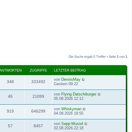
Die Suche ergab 5 Treffer • Seite
1
von
1
ANTWORTEN
ZUGRIFFE
LETZTER BEITRAG
von
DennisMay
348
333492
Gestern 09:22
von
Flying Datschiburger
45
21099
05.08.2026 12:12
von
Whiskyman
919
646299
04.08.2026 18:55
von
Sepp-Wurzel
57
8457
02.08.2026 22:18