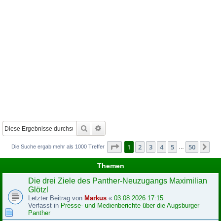
Suche
Erweiterte Suche
Seite
1
von
50
1
2
3
4
5
50
Nä
Die Suche ergab mehr als 1000 Treffer
…
Themen
Die drei Ziele des Panther-Neuzugangs Maximilian
Glötzl
Letzter Beitrag von
Markus
«
03.08.2026 17:15
Verfasst in
Presse- und Medienberichte über die Augsburger
Panther