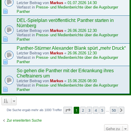
Letzter Beitrag von
Markus
«
01.07.2026 14:30
Verfasst in
Presse- und Medienberichte über die Augsburger
Panther
DEL-Spielplan veröffentlicht: Panther starten in
Nürnberg
Letzter Beitrag von
Markus
«
26.06.2026 12:30
Verfasst in
Presse- und Medienberichte über die Augsburger
Panther
Panther-Stürmer Alexander Blank spürt „mehr Druck“
Letzter Beitrag von
Markus
«
26.06.2026 12:30
Verfasst in
Presse- und Medienberichte über die Augsburger
Panther
So gehen die Panther mit der Erkrankung ihres
Cheftrainers um
Letzter Beitrag von
Markus
«
15.06.2026 08:00
Verfasst in
Presse- und Medienberichte über die Augsburger
Panther
Seite
1
von
50
1
2
3
4
5
50
Nä
Die Suche ergab mehr als 1000 Treffer
…
Zur erweiterten Suche
Gehe zu