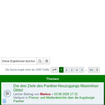
Suche
Erweiterte Suche
Seite
1
von
50
1
2
3
4
5
50
Nä
Die Suche ergab mehr als 1000 Treffer
…
Themen
Die drei Ziele des Panther-Neuzugangs Maximilian
Glötzl
Letzter Beitrag von
Markus
«
03.08.2026 17:15
Verfasst in
Presse- und Medienberichte über die Augsburger
Panther