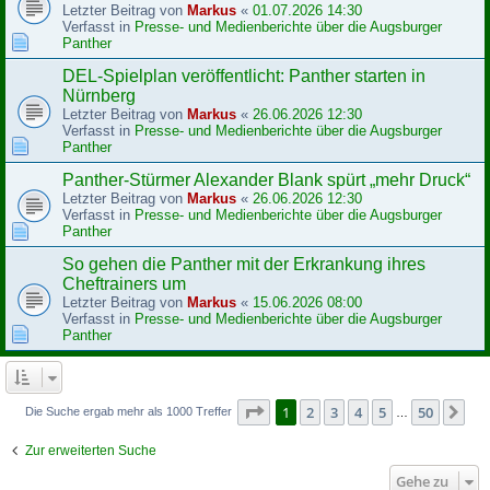
Letzter Beitrag von
Markus
«
01.07.2026 14:30
Verfasst in
Presse- und Medienberichte über die Augsburger
Panther
DEL-Spielplan veröffentlicht: Panther starten in
Nürnberg
Letzter Beitrag von
Markus
«
26.06.2026 12:30
Verfasst in
Presse- und Medienberichte über die Augsburger
Panther
Panther-Stürmer Alexander Blank spürt „mehr Druck“
Letzter Beitrag von
Markus
«
26.06.2026 12:30
Verfasst in
Presse- und Medienberichte über die Augsburger
Panther
So gehen die Panther mit der Erkrankung ihres
Cheftrainers um
Letzter Beitrag von
Markus
«
15.06.2026 08:00
Verfasst in
Presse- und Medienberichte über die Augsburger
Panther
Seite
1
von
50
1
2
3
4
5
50
Nä
Die Suche ergab mehr als 1000 Treffer
…
Zur erweiterten Suche
Gehe zu