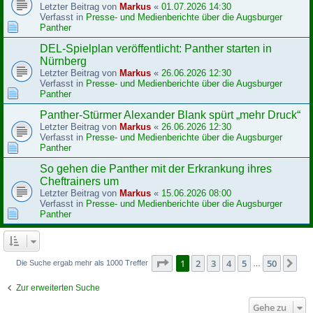
Letzter Beitrag von
Markus
«
01.07.2026 14:30
Verfasst in
Presse- und Medienberichte über die Augsburger
Panther
DEL-Spielplan veröffentlicht: Panther starten in
Nürnberg
Letzter Beitrag von
Markus
«
26.06.2026 12:30
Verfasst in
Presse- und Medienberichte über die Augsburger
Panther
Panther-Stürmer Alexander Blank spürt „mehr Druck“
Letzter Beitrag von
Markus
«
26.06.2026 12:30
Verfasst in
Presse- und Medienberichte über die Augsburger
Panther
So gehen die Panther mit der Erkrankung ihres
Cheftrainers um
Letzter Beitrag von
Markus
«
15.06.2026 08:00
Verfasst in
Presse- und Medienberichte über die Augsburger
Panther
Seite
1
von
50
1
2
3
4
5
50
Nä
Die Suche ergab mehr als 1000 Treffer
…
Zur erweiterten Suche
Gehe zu