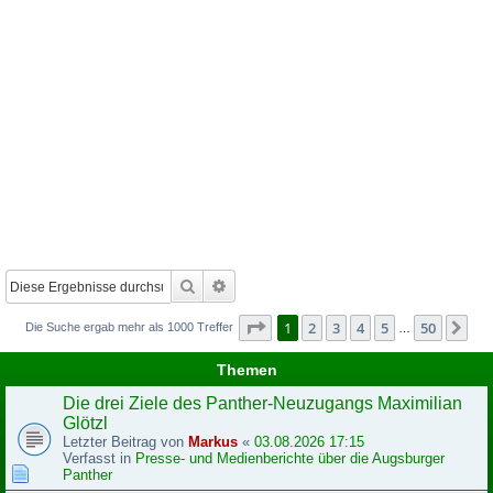
Suche
Erweiterte Suche
Seite
1
von
50
1
2
3
4
5
50
Nä
Die Suche ergab mehr als 1000 Treffer
…
Themen
Die drei Ziele des Panther-Neuzugangs Maximilian
Glötzl
Letzter Beitrag von
Markus
«
03.08.2026 17:15
Verfasst in
Presse- und Medienberichte über die Augsburger
Panther