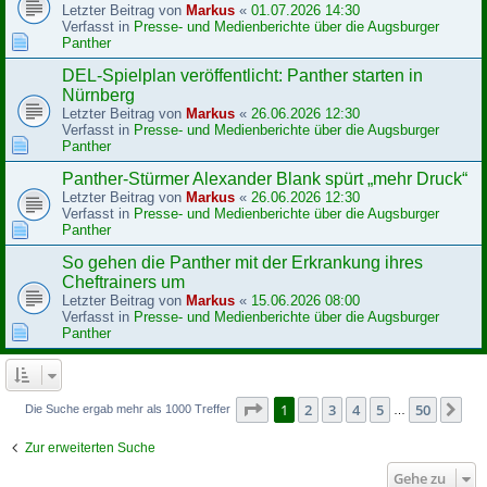
Letzter Beitrag von
Markus
«
01.07.2026 14:30
Verfasst in
Presse- und Medienberichte über die Augsburger
Panther
DEL-Spielplan veröffentlicht: Panther starten in
Nürnberg
Letzter Beitrag von
Markus
«
26.06.2026 12:30
Verfasst in
Presse- und Medienberichte über die Augsburger
Panther
Panther-Stürmer Alexander Blank spürt „mehr Druck“
Letzter Beitrag von
Markus
«
26.06.2026 12:30
Verfasst in
Presse- und Medienberichte über die Augsburger
Panther
So gehen die Panther mit der Erkrankung ihres
Cheftrainers um
Letzter Beitrag von
Markus
«
15.06.2026 08:00
Verfasst in
Presse- und Medienberichte über die Augsburger
Panther
Seite
1
von
50
1
2
3
4
5
50
Nä
Die Suche ergab mehr als 1000 Treffer
…
Zur erweiterten Suche
Gehe zu