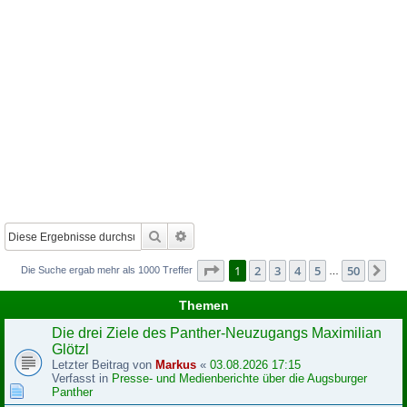
Suche
Erweiterte Suche
Seite
1
von
50
1
2
3
4
5
50
Nä
Die Suche ergab mehr als 1000 Treffer
…
Themen
Die drei Ziele des Panther-Neuzugangs Maximilian
Glötzl
Letzter Beitrag von
Markus
«
03.08.2026 17:15
Verfasst in
Presse- und Medienberichte über die Augsburger
Panther