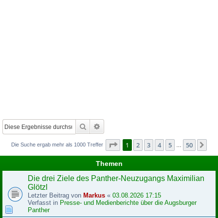
Suche
Erweiterte Suche
Seite
1
von
50
1
2
3
4
5
50
Nä
Die Suche ergab mehr als 1000 Treffer
…
Themen
Die drei Ziele des Panther-Neuzugangs Maximilian
Glötzl
Letzter Beitrag von
Markus
«
03.08.2026 17:15
Verfasst in
Presse- und Medienberichte über die Augsburger
Panther