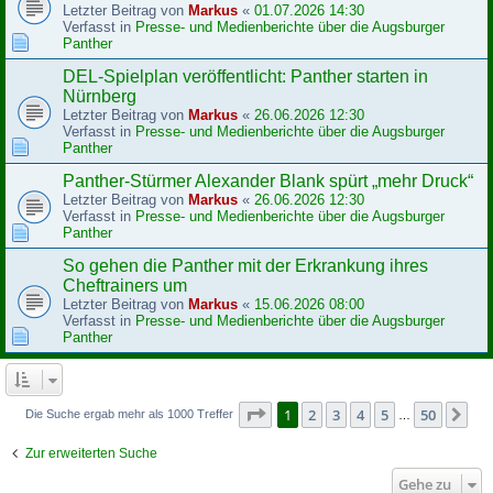
Letzter Beitrag von
Markus
«
01.07.2026 14:30
Verfasst in
Presse- und Medienberichte über die Augsburger
Panther
DEL-Spielplan veröffentlicht: Panther starten in
Nürnberg
Letzter Beitrag von
Markus
«
26.06.2026 12:30
Verfasst in
Presse- und Medienberichte über die Augsburger
Panther
Panther-Stürmer Alexander Blank spürt „mehr Druck“
Letzter Beitrag von
Markus
«
26.06.2026 12:30
Verfasst in
Presse- und Medienberichte über die Augsburger
Panther
So gehen die Panther mit der Erkrankung ihres
Cheftrainers um
Letzter Beitrag von
Markus
«
15.06.2026 08:00
Verfasst in
Presse- und Medienberichte über die Augsburger
Panther
Seite
1
von
50
1
2
3
4
5
50
Nä
Die Suche ergab mehr als 1000 Treffer
…
Zur erweiterten Suche
Gehe zu