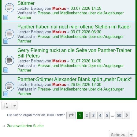
Stürmer
Letzter Beitrag von
Markus
«
03.07.2026 14:15
Verfasst in
Presse- und Medienberichte über die Augsburger
Panther
Panther haben nur noch vier offene Stellen im Kader
Letzter Beitrag von
Markus
«
03.07.2026 06:30
Verfasst in
Presse- und Medienberichte über die Augsburger
Panther
Gerry Fleming rückt an die Seite von Panther-Trainer
Bill Peters
Letzter Beitrag von
Markus
«
01.07.2026 14:30
Verfasst in
Presse- und Medienberichte über die Augsburger
Panther
Panther-Stürmer Alexander Blank spürt „mehr Druck“
Letzter Beitrag von
Markus
«
26.06.2026 12:30
Verfasst in
Presse- und Medienberichte über die Augsburger
Panther
Seite
1
von
50
1
2
3
4
5
50
Nä
Die Suche ergab mehr als 1000 Treffer
…
Zur erweiterten Suche
Gehe zu