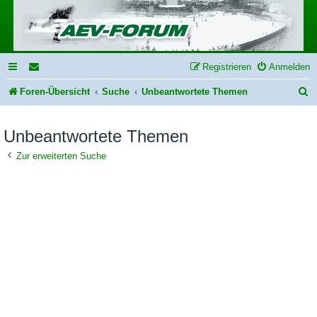
Registrieren
Anmelden
S
Foren-Übersicht
Suche
Unbeantwortete Themen
u
Unbeantwortete Themen
c
h
Zur erweiterten Suche
e