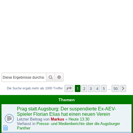
Suche
Erweiterte Suche
Seite
1
von
50
1
2
3
4
5
50
Nä
Die Suche ergab mehr als 1000 Treffer
…
Themen
Prag statt Augsburg: Der suspendierte Ex-AEV-
Spieler Florian Elias hat einen neuen Verein
Letzter Beitrag von
Markus
«
Heute 13:30
Verfasst in
Presse- und Medienberichte über die Augsburger
Panther