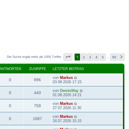
Seite
1
von
50
1
2
3
4
5
50
N
Die Suche ergab mehr als 1000 Treffer
…
ANTWORTEN
ZUGRIFFE
LETZTER BEITRAG
von
Markus
0
896
03.08.2026 17:15
von
DennisMay
0
440
01.08.2026 14:21
von
Markus
0
758
27.07.2026 11:30
von
Markus
0
1687
24.07.2026 15:15