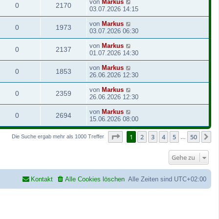
von
Markus
0
2170
03.07.2026 14:15
von
Markus
0
1973
03.07.2026 06:30
von
Markus
0
2137
01.07.2026 14:30
von
Markus
0
1853
26.06.2026 12:30
von
Markus
0
2359
26.06.2026 12:30
von
Markus
0
2694
15.06.2026 08:00
Seite
1
von
50
1
2
3
4
5
50
N
Die Suche ergab mehr als 1000 Treffer
…
Gehe zu
Kontakt
Alle Cookies löschen
Alle Zeiten sind
UTC+02:00