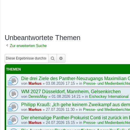
Unbeantwortete Themen
Zur erweiterten Suche
Suche
Erweiterte Suche
THEMEN
Die drei Ziele des Panther-Neuzugangs Maximilian G
von
Markus
»
03.08.2026 17:15
» in
Presse- und Medienberichte
WM 2027 Düsseldorf, Mannheim, Gelsenkirchen
von
DennisMay
»
01.08.2026 14:21
» in
Eishockey International
Philipp Krauß: „Ich gehe keinem Zweikampf aus de
von
Markus
»
27.07.2026 11:30
» in
Presse- und Medienberichte
Der ehemalige Panther-Prokurist Conti ist zurück im
von
Markus
»
24.07.2026 15:15
» in
Presse- und Medienberichte