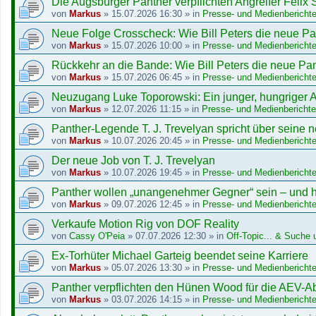
Die Augsburger Panther verpflichten Angreifer Felix 
von
Markus
»
15.07.2026 16:30
» in
Presse- und Medienberichte
Neue Folge Crosscheck: Wie Bill Peters die neue Pa
von
Markus
»
15.07.2026 10:00
» in
Presse- und Medienberichte
Rückkehr an die Bande: Wie Bill Peters die neue Pan
von
Markus
»
15.07.2026 06:45
» in
Presse- und Medienberichte
Neuzugang Luke Toporowski: Ein junger, hungriger A
von
Markus
»
12.07.2026 11:15
» in
Presse- und Medienberichte
Panther-Legende T. J. Trevelyan spricht über seine
von
Markus
»
10.07.2026 20:45
» in
Presse- und Medienberichte
Der neue Job von T. J. Trevelyan
von
Markus
»
10.07.2026 19:45
» in
Presse- und Medienberichte
Panther wollen „unangenehmer Gegner“ sein – und h
von
Markus
»
09.07.2026 12:45
» in
Presse- und Medienberichte
Verkaufe Motion Rig von DOF Reality
von
Cassy O'Peia
»
07.07.2026 12:30
» in
Off-Topic... & Suche u
Ex-Torhüter Michael Garteig beendet seine Karriere
von
Markus
»
05.07.2026 13:30
» in
Presse- und Medienberichte
Panther verpflichten den Hünen Wood für die AEV-
von
Markus
»
03.07.2026 14:15
» in
Presse- und Medienberichte