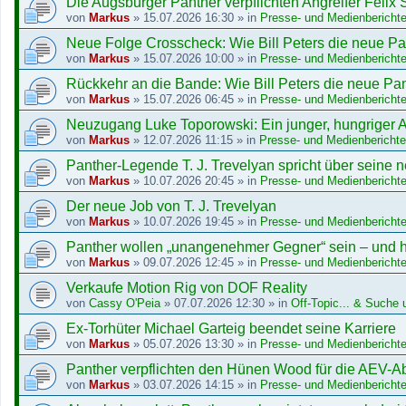
Die Augsburger Panther verpflichten Angreifer Felix 
von
Markus
»
15.07.2026 16:30
» in
Presse- und Medienberichte
Neue Folge Crosscheck: Wie Bill Peters die neue Pa
von
Markus
»
15.07.2026 10:00
» in
Presse- und Medienberichte
Rückkehr an die Bande: Wie Bill Peters die neue Pan
von
Markus
»
15.07.2026 06:45
» in
Presse- und Medienberichte
Neuzugang Luke Toporowski: Ein junger, hungriger A
von
Markus
»
12.07.2026 11:15
» in
Presse- und Medienberichte
Panther-Legende T. J. Trevelyan spricht über seine
von
Markus
»
10.07.2026 20:45
» in
Presse- und Medienberichte
Der neue Job von T. J. Trevelyan
von
Markus
»
10.07.2026 19:45
» in
Presse- und Medienberichte
Panther wollen „unangenehmer Gegner“ sein – und h
von
Markus
»
09.07.2026 12:45
» in
Presse- und Medienberichte
Verkaufe Motion Rig von DOF Reality
von
Cassy O'Peia
»
07.07.2026 12:30
» in
Off-Topic... & Suche u
Ex-Torhüter Michael Garteig beendet seine Karriere
von
Markus
»
05.07.2026 13:30
» in
Presse- und Medienberichte
Panther verpflichten den Hünen Wood für die AEV-
von
Markus
»
03.07.2026 14:15
» in
Presse- und Medienberichte