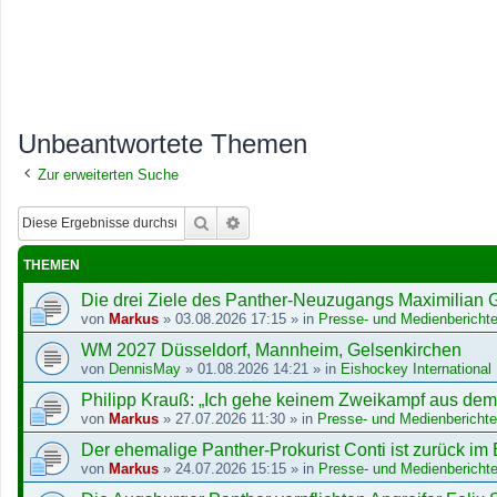
Unbeantwortete Themen
Zur erweiterten Suche
Suche
Erweiterte Suche
THEMEN
Die drei Ziele des Panther-Neuzugangs Maximilian G
von
Markus
»
03.08.2026 17:15
» in
Presse- und Medienberichte
WM 2027 Düsseldorf, Mannheim, Gelsenkirchen
von
DennisMay
»
01.08.2026 14:21
» in
Eishockey International
Philipp Krauß: „Ich gehe keinem Zweikampf aus de
von
Markus
»
27.07.2026 11:30
» in
Presse- und Medienberichte
Der ehemalige Panther-Prokurist Conti ist zurück im
von
Markus
»
24.07.2026 15:15
» in
Presse- und Medienberichte