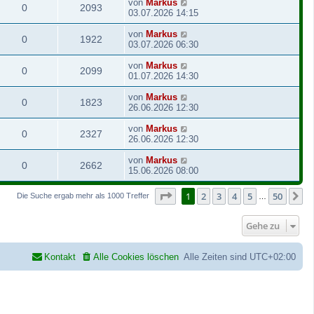
von
Markus
0
2093
03.07.2026 14:15
von
Markus
0
1922
03.07.2026 06:30
von
Markus
0
2099
01.07.2026 14:30
von
Markus
0
1823
26.06.2026 12:30
von
Markus
0
2327
26.06.2026 12:30
von
Markus
0
2662
15.06.2026 08:00
Seite
1
von
50
1
2
3
4
5
50
N
Die Suche ergab mehr als 1000 Treffer
…
Gehe zu
Kontakt
Alle Cookies löschen
Alle Zeiten sind
UTC+02:00