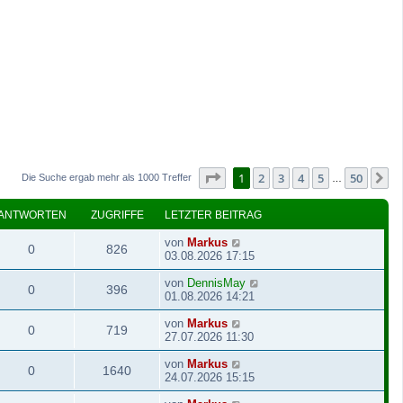
Seite
1
von
50
1
2
3
4
5
50
N
Die Suche ergab mehr als 1000 Treffer
…
ANTWORTEN
ZUGRIFFE
LETZTER BEITRAG
von
Markus
0
826
03.08.2026 17:15
von
DennisMay
0
396
01.08.2026 14:21
von
Markus
0
719
27.07.2026 11:30
von
Markus
0
1640
24.07.2026 15:15