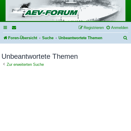
Registrieren
Anmelden
S
Foren-Übersicht
Suche
Unbeantwortete Themen
u
Unbeantwortete Themen
c
h
Zur erweiterten Suche
e