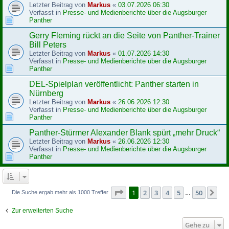
Letzter Beitrag von
Markus
«
03.07.2026 06:30
Verfasst in
Presse- und Medienberichte über die Augsburger
Panther
Gerry Fleming rückt an die Seite von Panther-Trainer
Bill Peters
Letzter Beitrag von
Markus
«
01.07.2026 14:30
Verfasst in
Presse- und Medienberichte über die Augsburger
Panther
DEL-Spielplan veröffentlicht: Panther starten in
Nürnberg
Letzter Beitrag von
Markus
«
26.06.2026 12:30
Verfasst in
Presse- und Medienberichte über die Augsburger
Panther
Panther-Stürmer Alexander Blank spürt „mehr Druck“
Letzter Beitrag von
Markus
«
26.06.2026 12:30
Verfasst in
Presse- und Medienberichte über die Augsburger
Panther
Seite
1
von
50
1
2
3
4
5
50
Nä
Die Suche ergab mehr als 1000 Treffer
…
Zur erweiterten Suche
Gehe zu