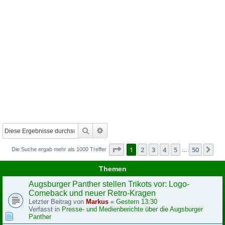
Suche
Erweiterte Suche
Seite
1
von
50
1
2
3
4
5
50
Nä
Die Suche ergab mehr als 1000 Treffer
…
Themen
Augsburger Panther stellen Trikots vor: Logo-
Comeback und neuer Retro-Kragen
Letzter Beitrag von
Markus
«
Gestern 13:30
Verfasst in
Presse- und Medienberichte über die Augsburger
Panther