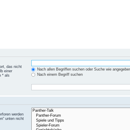
rt, das nicht
Nach allen Begriffen suchen oder Suche wie angegebe
lb einer
Nach einem Begriff suchen
 * als
erforen werden
n“ unten nicht