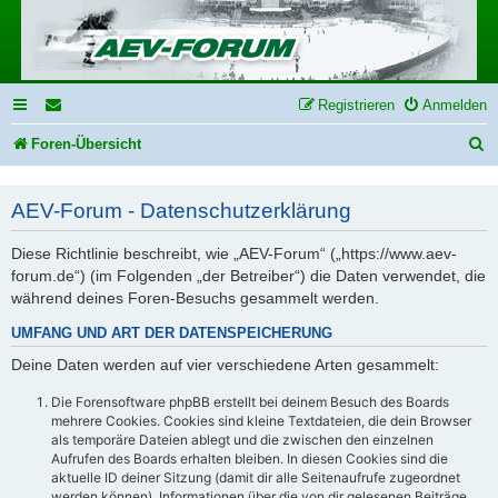
Registrieren
Anmelden
S
Foren-Übersicht
u
AEV-Forum - Datenschutzerklärung
c
h
Diese Richtlinie beschreibt, wie „AEV-Forum“ („https://www.aev-
e
forum.de“) (im Folgenden „der Betreiber“) die Daten verwendet, die
während deines Foren-Besuchs gesammelt werden.
UMFANG UND ART DER DATENSPEICHERUNG
Deine Daten werden auf vier verschiedene Arten gesammelt:
Die Forensoftware phpBB erstellt bei deinem Besuch des Boards
mehrere Cookies. Cookies sind kleine Textdateien, die dein Browser
als temporäre Dateien ablegt und die zwischen den einzelnen
Aufrufen des Boards erhalten bleiben. In diesen Cookies sind die
aktuelle ID deiner Sitzung (damit dir alle Seitenaufrufe zugeordnet
werden können), Informationen über die von dir gelesenen Beiträge