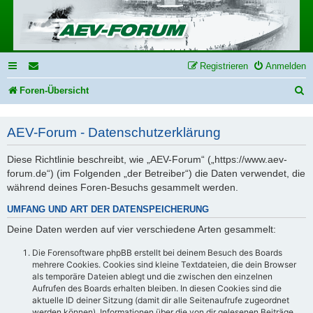
Registrieren
Anmelden
S
Foren-Übersicht
u
AEV-Forum - Datenschutzerklärung
c
h
Diese Richtlinie beschreibt, wie „AEV-Forum“ („https://www.aev-
e
forum.de“) (im Folgenden „der Betreiber“) die Daten verwendet, die
während deines Foren-Besuchs gesammelt werden.
UMFANG UND ART DER DATENSPEICHERUNG
Deine Daten werden auf vier verschiedene Arten gesammelt:
Die Forensoftware phpBB erstellt bei deinem Besuch des Boards
mehrere Cookies. Cookies sind kleine Textdateien, die dein Browser
als temporäre Dateien ablegt und die zwischen den einzelnen
Aufrufen des Boards erhalten bleiben. In diesen Cookies sind die
aktuelle ID deiner Sitzung (damit dir alle Seitenaufrufe zugeordnet
werden können), Informationen über die von dir gelesenen Beiträge