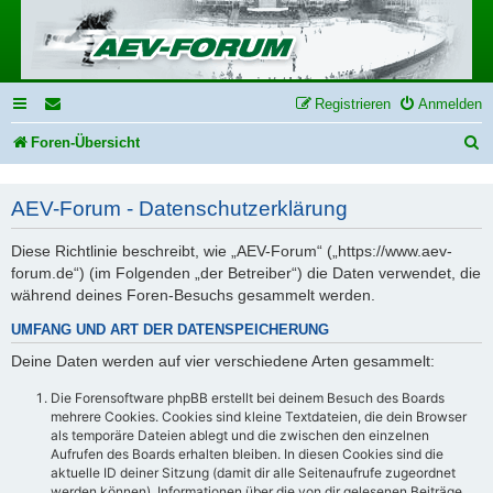
Registrieren
Anmelden
S
Foren-Übersicht
u
AEV-Forum - Datenschutzerklärung
c
h
Diese Richtlinie beschreibt, wie „AEV-Forum“ („https://www.aev-
e
forum.de“) (im Folgenden „der Betreiber“) die Daten verwendet, die
während deines Foren-Besuchs gesammelt werden.
UMFANG UND ART DER DATENSPEICHERUNG
Deine Daten werden auf vier verschiedene Arten gesammelt:
Die Forensoftware phpBB erstellt bei deinem Besuch des Boards
mehrere Cookies. Cookies sind kleine Textdateien, die dein Browser
als temporäre Dateien ablegt und die zwischen den einzelnen
Aufrufen des Boards erhalten bleiben. In diesen Cookies sind die
aktuelle ID deiner Sitzung (damit dir alle Seitenaufrufe zugeordnet
werden können), Informationen über die von dir gelesenen Beiträge