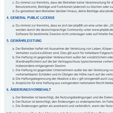
Du nimmst zur Kenntnis, dass der Betreiber keine Verantwortung für di
Benutzerkonto, Beiträge und Funktionen jederzeit zu löschen oder zu
Du gestattest dem Betreiber darüber hinaus, deine Beiträge abzuände
4. GENERAL PUBLIC LICENSE
Du nimmst zur Kenntnis, dass es sich bei phpBB um eine unter der „
G
werden durch die deutschsprachige Community unter www.phpbb.de zur
Software für bestimmte Zwecke nicht untersagen oder auf Inhalte fr
5. GEWÄHRLEISTUNG
Der Betreiber haftet mit Ausnahme der Verletzung von Leben, Körper u
Verhalten zurückzuführen sind. Dies gilt auch für mittelbare Folge
Die Haftung ist gegenüber Verbrauchern außer bei vorsätzlichem oder
(Kardinalpflichten) auf die bei Vertragsschluss typischerweise vorh
insbesondere entgangenen Gewinn.
Die Haftung ist gegenüber Unternehmern außer bei der Verletzung von
vorhersehbaren Schäden und im Übrigen der Höhe nach auf die vertr
Die Haftungsbegrenzung der Absätze a bis c gilt sinngemäß auch zugu
Ansprüche für eine Haftung aus zwingendem nationalem Recht bleibe
6. ÄNDERUNGSVORBEHALT
Der Betreiber ist berechtigt, die Nutzungsbedingungen und die Daten
Der Nutzer ist berechtigt, den Änderungen zu widersprechen. Im Fall
Die Änderungen gelten als anerkannt und verbindlich, wenn der Nut