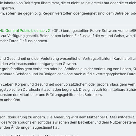
e Inhalte von Beiträgen übernimmt, die er nicht selbst erstellt hat oder die er n
 sperren.
rn, sofern sie gegen o. g. Regeln verstoßen oder geeignet sind, dem Betreiber o
NU General Public License v2
“ (GPL) bereitgestellten Foren-Software von phpB
 Verfügung gestellt. Beide haben keinen Einfluss auf die Art und Weise, wie 
emder Foren Einfluss nehmen.
nd Gesundheit und der Verletzung wesentlicher Vertragspflichten (Kardinalpflicht
schäden wie insbesondere entgangenen Gewinn.
 grob fahrlässigem Verhalten oder bei Schäden aus der Verletzung von Leben, K
ersehbaren Schäden und im übrigen der Höhe nach auf die vertragstypischen Durc
 Leben, Körper und Gesundheit oder vorsätzlichem oder grob fahrlässigem Verhal
agstypischen Durchschnittsschäden begrenzt. Dies gilt auch für mittelbare Sc
nsten der Mitarbeiter und Erfüllungsgehilfen des Betreibers.
n unberührt.
schutzerklärung zu ändern. Die Änderung wird dem Nutzer per E-Mail mitgeteilt.
e des Widerspruchs erlischt das zwischen dem Betreiber und dem Nutzer bestehen
zer den Änderungen zugestimmt hat.