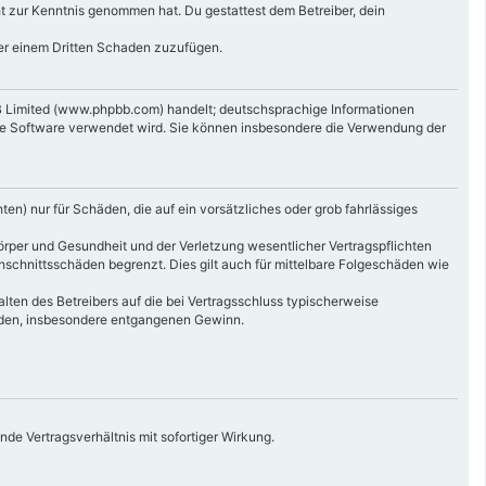
icht zur Kenntnis genommen hat. Du gestattest dem Betreiber, dein
der einem Dritten Schaden zuzufügen.
B Limited (www.phpbb.com) handelt; deutschsprachige Informationen
die Software verwendet wird. Sie können insbesondere die Verwendung der
en) nur für Schäden, die auf ein vorsätzliches oder grob fahrlässiges
örper und Gesundheit und der Verletzung wesentlicher Vertragspflichten
hschnittsschäden begrenzt. Dies gilt auch für mittelbare Folgeschäden wie
ten des Betreibers auf die bei Vertragsschluss typischerweise
häden, insbesondere entgangenen Gewinn.
de Vertragsverhältnis mit sofortiger Wirkung.