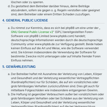
löschen oder zu sperren.
Du gestattest dem Betreiber darüber hinaus, deine Beiträge
abzuändern, sofern sie gegen o. g. Regeln verstoßen oder geeignet
sind, dem Betreiber oder einem Dritten Schaden zuzufügen.
4. GENERAL PUBLIC LICENSE
Du nimmst zur Kenntnis, dass es sich bei phpBB um eine unter der „
GNU General Public License v2
“ (GPL) bereitgestellten Foren-
Software von phpBB Limited (www.phpbb.com) handelt;
deutschsprachige Informationen werden durch die deutschsprachige
Community unter www.phpbb.de zur Verfügung gestellt. Beide haben
keinen Einfluss auf die Art und Weise, wie die Software verwendet
wird. Sie können insbesondere die Verwendung der Software für
bestimmte Zwecke nicht untersagen oder auf Inhalte fremder Foren
Einfluss nehmen.
5. GEWÄHRLEISTUNG
Der Betreiber haftet mit Ausnahme der Verletzung von Leben, Körper
und Gesundheit und der Verletzung wesentlicher Vertragspflichten
(Kardinalpflichten) nur für Schäden, die auf ein vorsätzliches oder
grob fahrlässiges Verhalten zurückzuführen sind. Dies gilt auch für
mittelbare Folgeschäden wie insbesondere entgangenen Gewinn.
Die Haftung ist gegenüber Verbrauchern außer bei vorsätzlichem oder
grob fahrlässigem Verhalten oder bei Schäden aus der Verletzung von
Leben, Körper und Gesundheit und der Verletzung wesentlicher
Vertragspflichten (Kardinalpflichten) auf die bei Vertragsschluss