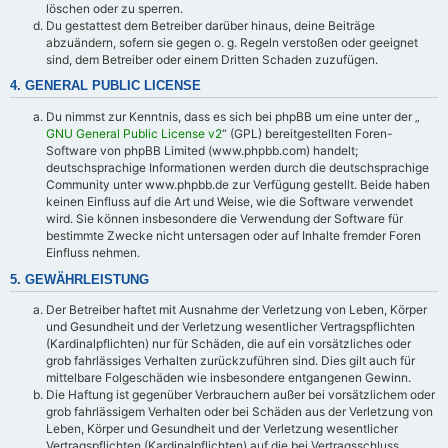
löschen oder zu sperren.
Du gestattest dem Betreiber darüber hinaus, deine Beiträge
abzuändern, sofern sie gegen o. g. Regeln verstoßen oder geeignet
sind, dem Betreiber oder einem Dritten Schaden zuzufügen.
4. GENERAL PUBLIC LICENSE
Du nimmst zur Kenntnis, dass es sich bei phpBB um eine unter der „
GNU General Public License v2
“ (GPL) bereitgestellten Foren-
Software von phpBB Limited (www.phpbb.com) handelt;
deutschsprachige Informationen werden durch die deutschsprachige
Community unter www.phpbb.de zur Verfügung gestellt. Beide haben
keinen Einfluss auf die Art und Weise, wie die Software verwendet
wird. Sie können insbesondere die Verwendung der Software für
bestimmte Zwecke nicht untersagen oder auf Inhalte fremder Foren
Einfluss nehmen.
5. GEWÄHRLEISTUNG
Der Betreiber haftet mit Ausnahme der Verletzung von Leben, Körper
und Gesundheit und der Verletzung wesentlicher Vertragspflichten
(Kardinalpflichten) nur für Schäden, die auf ein vorsätzliches oder
grob fahrlässiges Verhalten zurückzuführen sind. Dies gilt auch für
mittelbare Folgeschäden wie insbesondere entgangenen Gewinn.
Die Haftung ist gegenüber Verbrauchern außer bei vorsätzlichem oder
grob fahrlässigem Verhalten oder bei Schäden aus der Verletzung von
Leben, Körper und Gesundheit und der Verletzung wesentlicher
Vertragspflichten (Kardinalpflichten) auf die bei Vertragsschluss