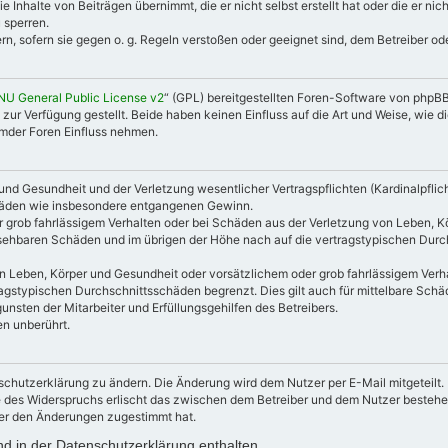
e Inhalte von Beiträgen übernimmt, die er nicht selbst erstellt hat oder die er n
 sperren.
rn, sofern sie gegen o. g. Regeln verstoßen oder geeignet sind, dem Betreiber o
NU General Public License v2
“ (GPL) bereitgestellten Foren-Software von phpB
 Verfügung gestellt. Beide haben keinen Einfluss auf die Art und Weise, wie 
emder Foren Einfluss nehmen.
nd Gesundheit und der Verletzung wesentlicher Vertragspflichten (Kardinalpflicht
schäden wie insbesondere entgangenen Gewinn.
 grob fahrlässigem Verhalten oder bei Schäden aus der Verletzung von Leben, K
ersehbaren Schäden und im übrigen der Höhe nach auf die vertragstypischen Durc
 Leben, Körper und Gesundheit oder vorsätzlichem oder grob fahrlässigem Verhal
agstypischen Durchschnittsschäden begrenzt. Dies gilt auch für mittelbare Sc
nsten der Mitarbeiter und Erfüllungsgehilfen des Betreibers.
n unberührt.
schutzerklärung zu ändern. Die Änderung wird dem Nutzer per E-Mail mitgeteilt.
e des Widerspruchs erlischt das zwischen dem Betreiber und dem Nutzer bestehen
zer den Änderungen zugestimmt hat.
d in der Datenschutzerklärung enthalten.