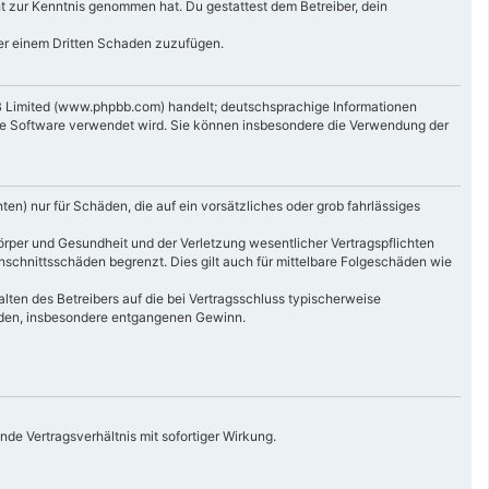
icht zur Kenntnis genommen hat. Du gestattest dem Betreiber, dein
der einem Dritten Schaden zuzufügen.
B Limited (www.phpbb.com) handelt; deutschsprachige Informationen
die Software verwendet wird. Sie können insbesondere die Verwendung der
en) nur für Schäden, die auf ein vorsätzliches oder grob fahrlässiges
örper und Gesundheit und der Verletzung wesentlicher Vertragspflichten
hschnittsschäden begrenzt. Dies gilt auch für mittelbare Folgeschäden wie
ten des Betreibers auf die bei Vertragsschluss typischerweise
häden, insbesondere entgangenen Gewinn.
de Vertragsverhältnis mit sofortiger Wirkung.