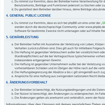
Du nimmst zur Kenntnis, dass der Betreiber keine Verantwortung für di
Benutzerkonto, Beiträge und Funktionen jederzeit zu löschen oder zu
Du gestattest dem Betreiber darüber hinaus, deine Beiträge abzuände
4. GENERAL PUBLIC LICENSE
Du nimmst zur Kenntnis, dass es sich bei phpBB um eine unter der „
G
werden durch die deutschsprachige Community unter www.phpbb.de zur
Software für bestimmte Zwecke nicht untersagen oder auf Inhalte fr
5. GEWÄHRLEISTUNG
Der Betreiber haftet mit Ausnahme der Verletzung von Leben, Körper u
Verhalten zurückzuführen sind. Dies gilt auch für mittelbare Folge
Die Haftung ist gegenüber Verbrauchern außer bei vorsätzlichem oder
(Kardinalpflichten) auf die bei Vertragsschluss typischerweise vorh
insbesondere entgangenen Gewinn.
Die Haftung ist gegenüber Unternehmern außer bei der Verletzung von
vorhersehbaren Schäden und im Übrigen der Höhe nach auf die vertr
Die Haftungsbegrenzung der Absätze a bis c gilt sinngemäß auch zugu
Ansprüche für eine Haftung aus zwingendem nationalem Recht bleibe
6. ÄNDERUNGSVORBEHALT
Der Betreiber ist berechtigt, die Nutzungsbedingungen und die Daten
Der Nutzer ist berechtigt, den Änderungen zu widersprechen. Im Fall
Die Änderungen gelten als anerkannt und verbindlich, wenn der Nut
Informationen über den Umgang mit deinen persönlichen Daten sin