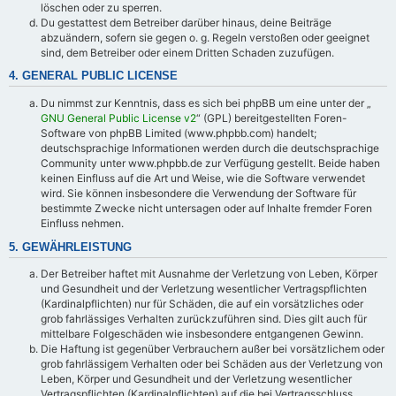
löschen oder zu sperren.
Du gestattest dem Betreiber darüber hinaus, deine Beiträge
abzuändern, sofern sie gegen o. g. Regeln verstoßen oder geeignet
sind, dem Betreiber oder einem Dritten Schaden zuzufügen.
4. GENERAL PUBLIC LICENSE
Du nimmst zur Kenntnis, dass es sich bei phpBB um eine unter der „
GNU General Public License v2
“ (GPL) bereitgestellten Foren-
Software von phpBB Limited (www.phpbb.com) handelt;
deutschsprachige Informationen werden durch die deutschsprachige
Community unter www.phpbb.de zur Verfügung gestellt. Beide haben
keinen Einfluss auf die Art und Weise, wie die Software verwendet
wird. Sie können insbesondere die Verwendung der Software für
bestimmte Zwecke nicht untersagen oder auf Inhalte fremder Foren
Einfluss nehmen.
5. GEWÄHRLEISTUNG
Der Betreiber haftet mit Ausnahme der Verletzung von Leben, Körper
und Gesundheit und der Verletzung wesentlicher Vertragspflichten
(Kardinalpflichten) nur für Schäden, die auf ein vorsätzliches oder
grob fahrlässiges Verhalten zurückzuführen sind. Dies gilt auch für
mittelbare Folgeschäden wie insbesondere entgangenen Gewinn.
Die Haftung ist gegenüber Verbrauchern außer bei vorsätzlichem oder
grob fahrlässigem Verhalten oder bei Schäden aus der Verletzung von
Leben, Körper und Gesundheit und der Verletzung wesentlicher
Vertragspflichten (Kardinalpflichten) auf die bei Vertragsschluss