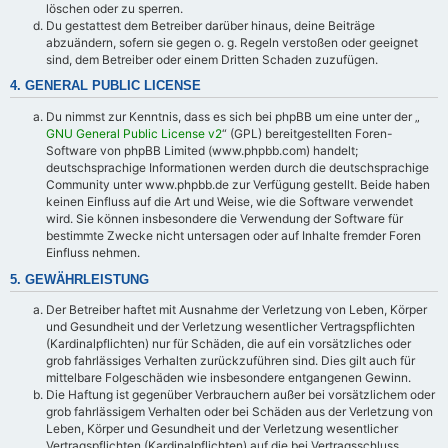
löschen oder zu sperren.
Du gestattest dem Betreiber darüber hinaus, deine Beiträge
abzuändern, sofern sie gegen o. g. Regeln verstoßen oder geeignet
sind, dem Betreiber oder einem Dritten Schaden zuzufügen.
4. GENERAL PUBLIC LICENSE
Du nimmst zur Kenntnis, dass es sich bei phpBB um eine unter der „
GNU General Public License v2
“ (GPL) bereitgestellten Foren-
Software von phpBB Limited (www.phpbb.com) handelt;
deutschsprachige Informationen werden durch die deutschsprachige
Community unter www.phpbb.de zur Verfügung gestellt. Beide haben
keinen Einfluss auf die Art und Weise, wie die Software verwendet
wird. Sie können insbesondere die Verwendung der Software für
bestimmte Zwecke nicht untersagen oder auf Inhalte fremder Foren
Einfluss nehmen.
5. GEWÄHRLEISTUNG
Der Betreiber haftet mit Ausnahme der Verletzung von Leben, Körper
und Gesundheit und der Verletzung wesentlicher Vertragspflichten
(Kardinalpflichten) nur für Schäden, die auf ein vorsätzliches oder
grob fahrlässiges Verhalten zurückzuführen sind. Dies gilt auch für
mittelbare Folgeschäden wie insbesondere entgangenen Gewinn.
Die Haftung ist gegenüber Verbrauchern außer bei vorsätzlichem oder
grob fahrlässigem Verhalten oder bei Schäden aus der Verletzung von
Leben, Körper und Gesundheit und der Verletzung wesentlicher
Vertragspflichten (Kardinalpflichten) auf die bei Vertragsschluss