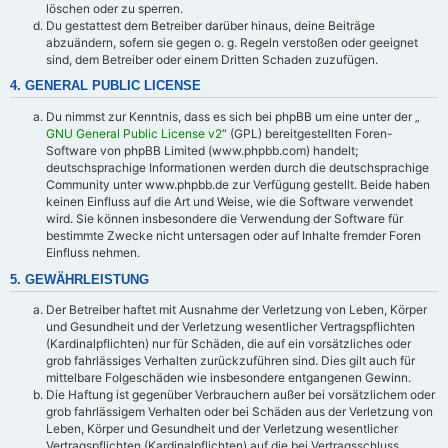
löschen oder zu sperren.
Du gestattest dem Betreiber darüber hinaus, deine Beiträge
abzuändern, sofern sie gegen o. g. Regeln verstoßen oder geeignet
sind, dem Betreiber oder einem Dritten Schaden zuzufügen.
4. GENERAL PUBLIC LICENSE
Du nimmst zur Kenntnis, dass es sich bei phpBB um eine unter der „
GNU General Public License v2
“ (GPL) bereitgestellten Foren-
Software von phpBB Limited (www.phpbb.com) handelt;
deutschsprachige Informationen werden durch die deutschsprachige
Community unter www.phpbb.de zur Verfügung gestellt. Beide haben
keinen Einfluss auf die Art und Weise, wie die Software verwendet
wird. Sie können insbesondere die Verwendung der Software für
bestimmte Zwecke nicht untersagen oder auf Inhalte fremder Foren
Einfluss nehmen.
5. GEWÄHRLEISTUNG
Der Betreiber haftet mit Ausnahme der Verletzung von Leben, Körper
und Gesundheit und der Verletzung wesentlicher Vertragspflichten
(Kardinalpflichten) nur für Schäden, die auf ein vorsätzliches oder
grob fahrlässiges Verhalten zurückzuführen sind. Dies gilt auch für
mittelbare Folgeschäden wie insbesondere entgangenen Gewinn.
Die Haftung ist gegenüber Verbrauchern außer bei vorsätzlichem oder
grob fahrlässigem Verhalten oder bei Schäden aus der Verletzung von
Leben, Körper und Gesundheit und der Verletzung wesentlicher
Vertragspflichten (Kardinalpflichten) auf die bei Vertragsschluss