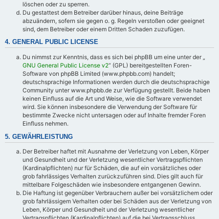
löschen oder zu sperren.
Du gestattest dem Betreiber darüber hinaus, deine Beiträge
abzuändern, sofern sie gegen o. g. Regeln verstoßen oder geeignet
sind, dem Betreiber oder einem Dritten Schaden zuzufügen.
4. GENERAL PUBLIC LICENSE
Du nimmst zur Kenntnis, dass es sich bei phpBB um eine unter der „
GNU General Public License v2
“ (GPL) bereitgestellten Foren-
Software von phpBB Limited (www.phpbb.com) handelt;
deutschsprachige Informationen werden durch die deutschsprachige
Community unter www.phpbb.de zur Verfügung gestellt. Beide haben
keinen Einfluss auf die Art und Weise, wie die Software verwendet
wird. Sie können insbesondere die Verwendung der Software für
bestimmte Zwecke nicht untersagen oder auf Inhalte fremder Foren
Einfluss nehmen.
5. GEWÄHRLEISTUNG
Der Betreiber haftet mit Ausnahme der Verletzung von Leben, Körper
und Gesundheit und der Verletzung wesentlicher Vertragspflichten
(Kardinalpflichten) nur für Schäden, die auf ein vorsätzliches oder
grob fahrlässiges Verhalten zurückzuführen sind. Dies gilt auch für
mittelbare Folgeschäden wie insbesondere entgangenen Gewinn.
Die Haftung ist gegenüber Verbrauchern außer bei vorsätzlichem oder
grob fahrlässigem Verhalten oder bei Schäden aus der Verletzung von
Leben, Körper und Gesundheit und der Verletzung wesentlicher
Vertragspflichten (Kardinalpflichten) auf die bei Vertragsschluss