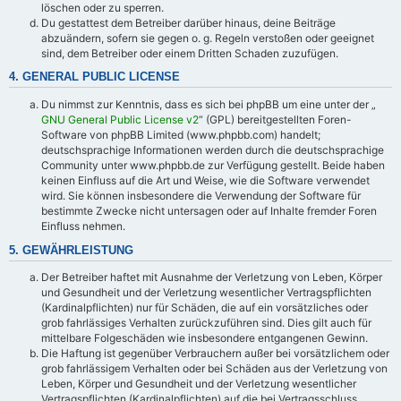
löschen oder zu sperren.
Du gestattest dem Betreiber darüber hinaus, deine Beiträge
abzuändern, sofern sie gegen o. g. Regeln verstoßen oder geeignet
sind, dem Betreiber oder einem Dritten Schaden zuzufügen.
4. GENERAL PUBLIC LICENSE
Du nimmst zur Kenntnis, dass es sich bei phpBB um eine unter der „
GNU General Public License v2
“ (GPL) bereitgestellten Foren-
Software von phpBB Limited (www.phpbb.com) handelt;
deutschsprachige Informationen werden durch die deutschsprachige
Community unter www.phpbb.de zur Verfügung gestellt. Beide haben
keinen Einfluss auf die Art und Weise, wie die Software verwendet
wird. Sie können insbesondere die Verwendung der Software für
bestimmte Zwecke nicht untersagen oder auf Inhalte fremder Foren
Einfluss nehmen.
5. GEWÄHRLEISTUNG
Der Betreiber haftet mit Ausnahme der Verletzung von Leben, Körper
und Gesundheit und der Verletzung wesentlicher Vertragspflichten
(Kardinalpflichten) nur für Schäden, die auf ein vorsätzliches oder
grob fahrlässiges Verhalten zurückzuführen sind. Dies gilt auch für
mittelbare Folgeschäden wie insbesondere entgangenen Gewinn.
Die Haftung ist gegenüber Verbrauchern außer bei vorsätzlichem oder
grob fahrlässigem Verhalten oder bei Schäden aus der Verletzung von
Leben, Körper und Gesundheit und der Verletzung wesentlicher
Vertragspflichten (Kardinalpflichten) auf die bei Vertragsschluss