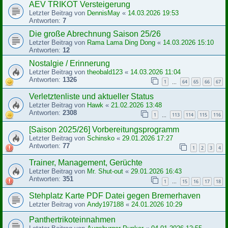
AEV TRIKOT Versteigerung
Letzter Beitrag von
DennisMay
«
14.03.2026 19:53
Antworten:
7
Die große Abrechnung Saison 25/26
Letzter Beitrag von
Rama Lama Ding Dong
«
14.03.2026 15:10
Antworten:
12
Nostalgie / Erinnerung
Letzter Beitrag von
theobald123
«
14.03.2026 11:04
Antworten:
1326
1
64
65
66
67
…
Verletztenliste und aktueller Status
Letzter Beitrag von
Hawk
«
21.02.2026 13:48
Antworten:
2308
1
113
114
115
116
…
[Saison 2025/26] Vorbereitungsprogramm
Letzter Beitrag von
Schinsko
«
29.01.2026 17:27
Antworten:
77
1
2
3
4
Trainer, Management, Gerüchte
Letzter Beitrag von
Mr. Shut-out
«
29.01.2026 16:43
Antworten:
351
1
15
16
17
18
…
Stehplatz Karte PDF Datei gegen Bremerhaven
Letzter Beitrag von
Andy197188
«
24.01.2026 10:29
Panthertrikoteinnahmen