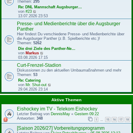
g
Themen:
295
e
r
Re: DNL Mannschaft Augsburger…
B
N
von
#23
e
e
13.07.2026 23:53
i
u
Presse- und Medienberichte über die Augsburger
t
e
r
Panther
s
a
t
Hier findest Du verschiedene Presse- und Medienberichte über
g
e
die Augsburger Panther (z.B. Spielberichte etc.)!
r
Themen:
5262
B
Die drei Ziele des Panther-Ne…
e
N
von
Markus
i
e
03.08.2026 17:15
t
u
r
Curt-Frenzel-Stadion
e
a
Diskussionen zu den aktuellen Umbaumaßnahmen und mehr
s
g
Themen:
53
t
e
Re: Catering
r
N
von
Mr. Shut-out
B
e
29.04.2026 23:14
e
u
i
e
Aktive Themen
t
s
r
t
Eishockey im TV - Telekom Eishockey
a
e
Letzter Beitrag von
DennisMay
«
Gestern 09:22
g
r
Antworten:
348
1
15
16
17
18
B
…
e
[Saison 2026/27] Vorbereitungsprogramm
i