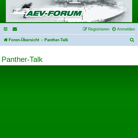
Registrieren
Anmelden
S
Foren-Übersicht
Panther-Talk
u
Panther-Talk
c
h
e