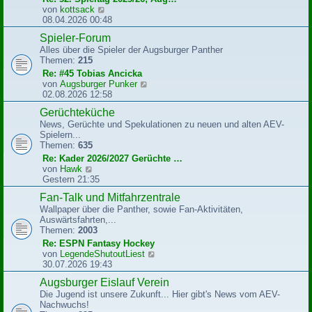
B
N
von
kottsack
e
e
08.04.2026 00:48
i
u
Spieler-Forum
t
e
r
Alles über die Spieler der Augsburger Panther
s
a
Themen:
215
t
g
e
Re: #45 Tobias Ancicka
r
N
von
Augsburger Punker
B
e
02.08.2026 12:58
e
u
Gerüchteküche
i
e
t
News, Gerüchte und Spekulationen zu neuen und alten AEV-
s
r
Spielern...
t
a
Themen:
635
e
g
r
Re: Kader 2026/2027 Gerüchte …
B
N
von
Hawk
e
e
Gestern 21:35
i
u
Fan-Talk und Mitfahrzentrale
t
e
r
Wallpaper über die Panther, sowie Fan-Aktivitäten,
s
a
Auswärtsfahrten,...
t
g
Themen:
2003
e
r
Re: ESPN Fantasy Hockey
B
N
von
LegendeShutoutLiest
e
e
30.07.2026 19:43
i
u
Augsburger Eislauf Verein
t
e
r
Die Jugend ist unsere Zukunft... Hier gibt's News vom AEV-
s
a
Nachwuchs!
t