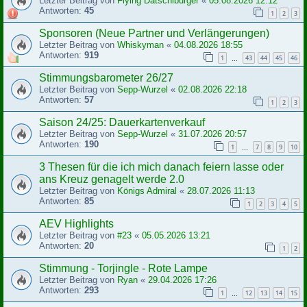
Letzter Beitrag von
Flying Datschiburger
«
05.08.2026 12:12
t
Antworten:
45
r
1
2
3
a
g
Sponsoren (Neue Partner und Verlängerungen)
Letzter Beitrag von
Whiskyman
«
04.08.2026 18:55
Antworten:
919
1
43
44
45
46
…
Stimmungsbarometer 26/27
Letzter Beitrag von
Sepp-Wurzel
«
02.08.2026 22:18
Antworten:
57
1
2
3
Saison 24/25: Dauerkartenverkauf
Letzter Beitrag von
Sepp-Wurzel
«
31.07.2026 20:57
Antworten:
190
1
7
8
9
10
…
3 Thesen für die ich mich danach feiern lasse oder
ans Kreuz genagelt werde 2.0
Letzter Beitrag von
Königs Admiral
«
28.07.2026 11:13
Antworten:
85
1
2
3
4
5
AEV Highlights
Letzter Beitrag von
#23
«
05.05.2026 13:21
Antworten:
20
1
2
Stimmung - Torjingle - Rote Lampe
Letzter Beitrag von
Ryan
«
29.04.2026 17:26
Antworten:
293
1
12
13
14
15
…