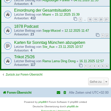
Letzter Beitrag von
Augsburger Punker
«
04.01.2026 12:55
Antworten:
4
Einordnung der Gesamtsituation
Letzter Beitrag von
Miami
«
15.12.2025 15:39
Antworten:
412
1
18
19
20
21
…
1878 Podcast
Letzter Beitrag von
Sepp-Wurzel
«
12.12.2025 11:47
Antworten:
23
1
2
Karten für Sonntag München abzugeben
Letzter Beitrag von
Ste_Aux
«
23.11.2025 10:57
Antworten:
4
Trikot 25/26
Letzter Beitrag von
Rama Lama Ding Dong
«
16.11.2025 12:57
Antworten:
117
1
2
3
4
5
6
Zurück zur Foren-Übersicht
Gehe zu
Foren-Übersicht
Alle Zeiten sind
UTC+02:00
Powered by
phpBB
® Forum Software © phpBB Limited
Deutsche Übersetzung durch
phpBB.de
Datenschutz
|
Impressum