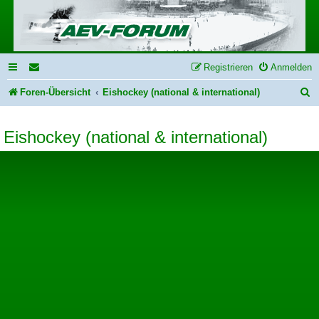
Registrieren
Anmelden
S
Foren-Übersicht
Eishockey (national & international)
u
Eishockey (national & international)
c
h
e