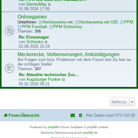
B
N
von
DennisMay
e
e
01.08.2026 17:55
i
u
Onlinegames
t
e
r
Unterforen:
Hockeyarena.net
,
Hockeyarena.net U20
,
PPM
,
s
a
PPM Fussball
,
PPM Eishockey
t
g
Themen:
306
e
r
Re: Eismanager
B
N
von
Schinsko
e
e
02.08.2025 15:24
i
u
Meckerecke, Verbesserungen, Ankündigungen
t
e
r
Bei Fragen zum bzw. Problemen mit dem Forum bist Du hier an
s
a
der richtigen Stelle!
t
g
Themen:
307
e
r
Re: Aktueller technischer Zus…
B
N
von
Augsburger Punker
e
e
05.02.2026 08:21
i
u
t
e
r
s
Gehe zu
a
t
g
e
r
Foren-Übersicht
Alle Zeiten sind
UTC+02:00
B
e
i
Powered by
phpBB
® Forum Software © phpBB Limited
t
Deutsche Übersetzung durch
phpBB.de
r