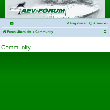
Registrieren
Anmelden
S
Foren-Übersicht
Community
u
Community
c
h
e