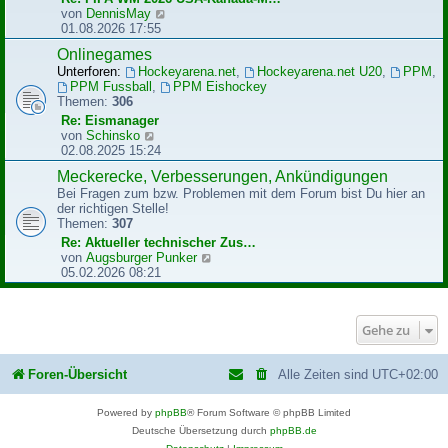
B
N
von
DennisMay
e
e
01.08.2026 17:55
i
u
Onlinegames
t
e
r
Unterforen:
Hockeyarena.net
,
Hockeyarena.net U20
,
PPM
,
s
a
PPM Fussball
,
PPM Eishockey
t
g
Themen:
306
e
r
Re: Eismanager
B
N
von
Schinsko
e
e
02.08.2025 15:24
i
u
Meckerecke, Verbesserungen, Ankündigungen
t
e
r
Bei Fragen zum bzw. Problemen mit dem Forum bist Du hier an
s
a
der richtigen Stelle!
t
g
Themen:
307
e
r
Re: Aktueller technischer Zus…
B
N
von
Augsburger Punker
e
e
05.02.2026 08:21
i
u
t
e
r
s
Gehe zu
a
t
g
e
r
Foren-Übersicht
Alle Zeiten sind
UTC+02:00
B
e
i
Powered by
phpBB
® Forum Software © phpBB Limited
t
Deutsche Übersetzung durch
phpBB.de
r