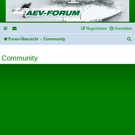
Registrieren
Anmelden
S
Foren-Übersicht
Community
u
Community
c
h
e