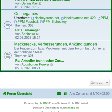
B
N
von
DennisMay
e
e
01.08.2026 17:55
i
u
Onlinegames
t
e
r
Unterforen:
Hockeyarena.net
,
Hockeyarena.net U20
,
PPM
,
s
a
PPM Fussball
,
PPM Eishockey
t
g
Themen:
306
e
r
Re: Eismanager
B
N
von
Schinsko
e
e
02.08.2025 15:24
i
u
Meckerecke, Verbesserungen, Ankündigungen
t
e
r
Bei Fragen zum bzw. Problemen mit dem Forum bist Du hier an
s
a
der richtigen Stelle!
t
g
Themen:
307
e
r
Re: Aktueller technischer Zus…
B
N
von
Augsburger Punker
e
e
05.02.2026 08:21
i
u
t
e
r
s
Gehe zu
a
t
g
e
r
Foren-Übersicht
Alle Zeiten sind
UTC+02:00
B
e
i
Powered by
phpBB
® Forum Software © phpBB Limited
t
Deutsche Übersetzung durch
phpBB.de
r