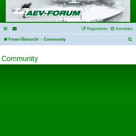
Registrieren
Anmelden
S
Foren-Übersicht
Community
u
Community
c
h
e