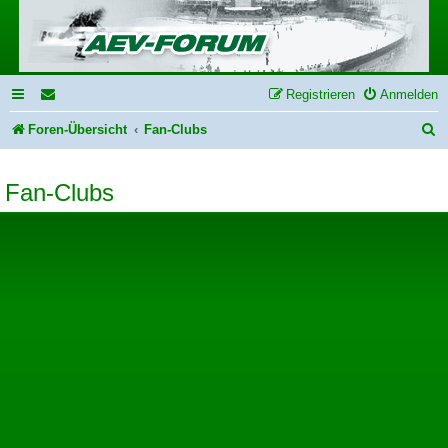
Registrieren
Anmelden
S
Foren-Übersicht
Fan-Clubs
u
Fan-Clubs
c
h
e