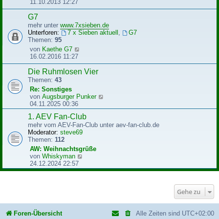
e
11.10.2013 12:27
B
u
e
e
G7
i
s
mehr unter
www.7xsieben.de
t
t
Unterforen:
7 x Sieben aktuell
,
G7
r
e
Themen:
95
a
r
N
von
Kaethe G7
g
B
e
16.02.2016 11:27
e
u
i
e
Die Ruhmlosen Vier
t
s
Themen:
43
r
t
Re: Sonstiges
a
e
N
von
Augsburger Punker
g
r
e
04.11.2025 00:36
B
u
e
1. AEV Fan-Club
e
i
mehr vom AEV-Fan-Club unter aev-fan-club.de
s
t
Moderator:
steve69
t
r
Themen:
112
e
a
r
AW: Weihnachtsgrüße
g
B
N
von
Whiskyman
e
e
24.12.2024 22:57
i
u
t
e
r
s
Gehe zu
a
t
g
e
r
Foren-Übersicht
Alle Zeiten sind
UTC+02:00
B