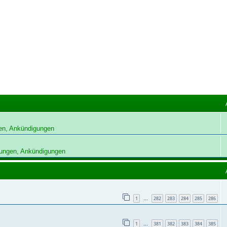
en, Ankündigungen
ungen, Ankündigungen
1
282
283
284
285
286
…
1
381
382
383
384
385
…