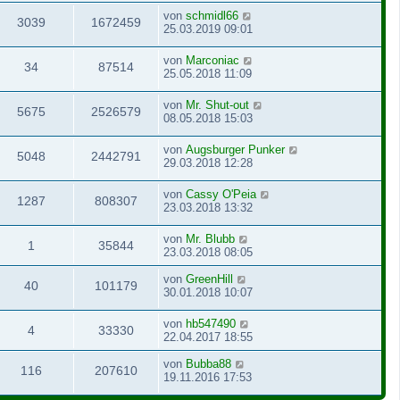
von
schmidl66
3039
1672459
25.03.2019 09:01
von
Marconiac
34
87514
25.05.2018 11:09
von
Mr. Shut-out
5675
2526579
08.05.2018 15:03
von
Augsburger Punker
5048
2442791
29.03.2018 12:28
von
Cassy O'Peia
1287
808307
23.03.2018 13:32
von
Mr. Blubb
1
35844
23.03.2018 08:05
von
GreenHill
40
101179
30.01.2018 10:07
von
hb547490
4
33330
22.04.2017 18:55
von
Bubba88
116
207610
19.11.2016 17:53