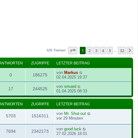
Seite
1
von
32
1
2
3
4
5
32
N
635 Themen
…
ANTWORTEN
ZUGRIFFE
LETZTER BEITRAG
von
Markus
0
186275
02.04.2025 19:37
von
smued
17
244525
01.04.2025 08:33
ANTWORTEN
ZUGRIFFE
LETZTER BEITRAG
von
Mr. Shut-out
5703
1516311
vor 29 Minuten
von
good luck
7694
2342173
27.02.2026 18:01