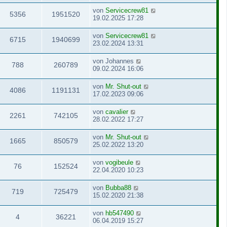
von
Servicecrew81
5356
1951520
19.02.2025 17:28
von
Servicecrew81
6715
1940699
23.02.2024 13:31
von
Johannes
788
260789
09.02.2024 16:06
von
Mr. Shut-out
4086
1191131
17.02.2023 09:06
von
cavalier
2261
742105
28.02.2022 17:27
von
Mr. Shut-out
1665
850579
25.02.2022 13:20
von
vogibeule
76
152524
22.04.2020 10:23
von
Bubba88
719
725479
15.02.2020 21:38
von
hb547490
4
36221
06.04.2019 15:27