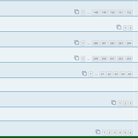
1
148
149
150
151
152
…
1
2
1
280
281
282
283
284
…
1
249
250
251
252
253
…
1
61
62
63
64
65
…
1
2
3
1
2
3
4
5
6