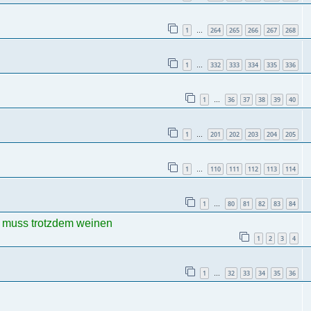
1
264
265
266
267
268
…
1
332
333
334
335
336
…
1
36
37
38
39
40
…
1
201
202
203
204
205
…
1
110
111
112
113
114
…
1
80
81
82
83
84
…
ch muss trotzdem weinen
1
2
3
4
1
32
33
34
35
36
…