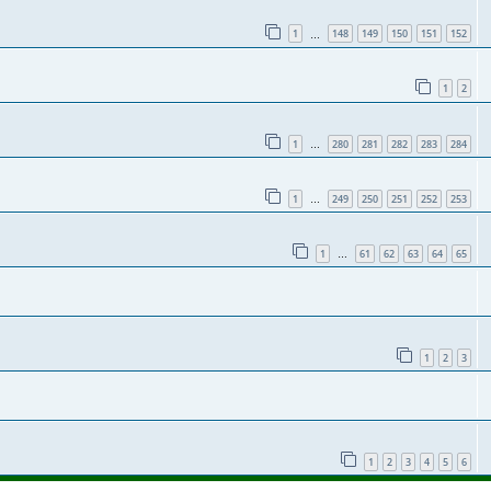
1
148
149
150
151
152
…
1
2
1
280
281
282
283
284
…
1
249
250
251
252
253
…
1
61
62
63
64
65
…
1
2
3
1
2
3
4
5
6