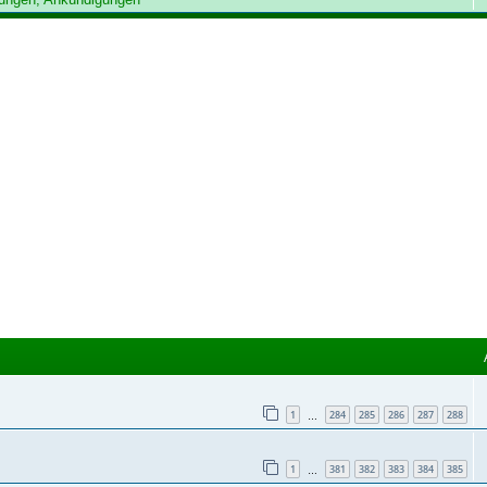
1
284
285
286
287
288
…
1
381
382
383
384
385
…