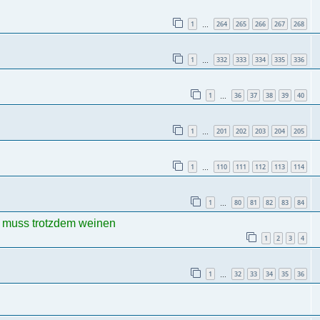
1
264
265
266
267
268
…
1
332
333
334
335
336
…
1
36
37
38
39
40
…
1
201
202
203
204
205
…
1
110
111
112
113
114
…
1
80
81
82
83
84
…
ch muss trotzdem weinen
1
2
3
4
1
32
33
34
35
36
…