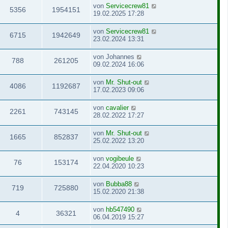
von
Servicecrew81
5356
1954151
19.02.2025 17:28
von
Servicecrew81
6715
1942649
23.02.2024 13:31
von
Johannes
788
261205
09.02.2024 16:06
von
Mr. Shut-out
4086
1192687
17.02.2023 09:06
von
cavalier
2261
743145
28.02.2022 17:27
von
Mr. Shut-out
1665
852837
25.02.2022 13:20
von
vogibeule
76
153174
22.04.2020 10:23
von
Bubba88
719
725880
15.02.2020 21:38
von
hb547490
4
36321
06.04.2019 15:27