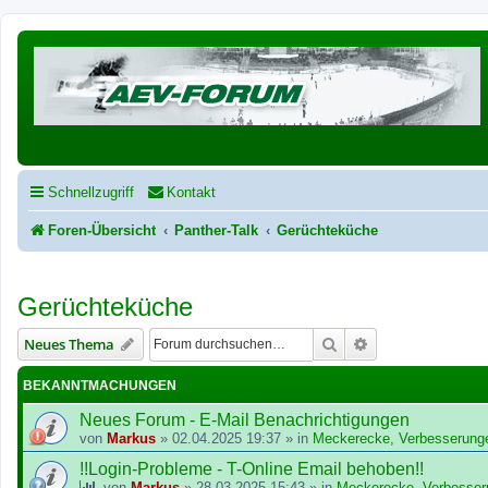
Schnellzugriff
Kontakt
Foren-Übersicht
Panther-Talk
Gerüchteküche
Gerüchteküche
Suche
Erweiterte Suche
Neues Thema
BEKANNTMACHUNGEN
Neues Forum - E-Mail Benachrichtigungen
von
Markus
»
02.04.2025 19:37
» in
Meckerecke, Verbesserung
!!Login-Probleme - T-Online Email behoben!!
von
Markus
»
28.03.2025 15:43
» in
Meckerecke, Verbesser