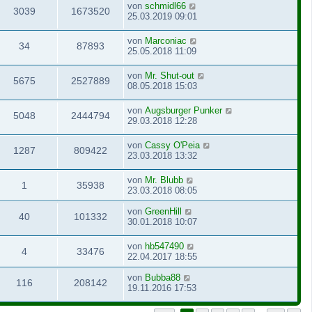
von
schmidl66
3039
1673520
25.03.2019 09:01
von
Marconiac
34
87893
25.05.2018 11:09
von
Mr. Shut-out
5675
2527889
08.05.2018 15:03
von
Augsburger Punker
5048
2444794
29.03.2018 12:28
von
Cassy O'Peia
1287
809422
23.03.2018 13:32
von
Mr. Blubb
1
35938
23.03.2018 08:05
von
GreenHill
40
101332
30.01.2018 10:07
von
hb547490
4
33476
22.04.2017 18:55
von
Bubba88
116
208142
19.11.2016 17:53