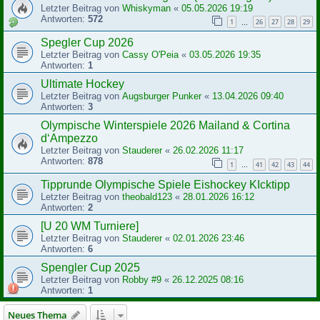
Letzter Beitrag von
Whiskyman
«
05.05.2026 19:19
Antworten:
572
1
26
27
28
29
…
Spegler Cup 2026
Letzter Beitrag von
Cassy O'Peia
«
03.05.2026 19:35
Antworten:
1
Ultimate Hockey
Letzter Beitrag von
Augsburger Punker
«
13.04.2026 09:40
Antworten:
3
Olympische Winterspiele 2026 Mailand & Cortina
d‘Ampezzo
Letzter Beitrag von
Stauderer
«
26.02.2026 11:17
Antworten:
878
1
41
42
43
44
…
Tipprunde Olympische Spiele Eishockey KIcktipp
Letzter Beitrag von
theobald123
«
28.01.2026 16:12
Antworten:
2
[U 20 WM Turniere]
Letzter Beitrag von
Stauderer
«
02.01.2026 23:46
Antworten:
6
Spengler Cup 2025
Letzter Beitrag von
Robby #9
«
26.12.2025 08:16
Antworten:
1
Neues Thema