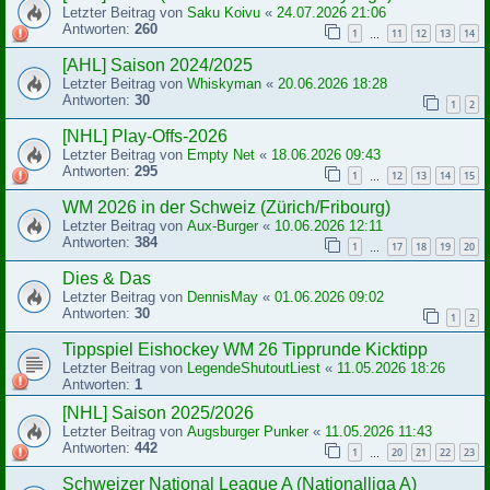
Letzter Beitrag von
Saku Koivu
«
24.07.2026 21:06
Antworten:
260
1
11
12
13
14
…
[AHL] Saison 2024/2025
Letzter Beitrag von
Whiskyman
«
20.06.2026 18:28
Antworten:
30
1
2
[NHL] Play-Offs-2026
Letzter Beitrag von
Empty Net
«
18.06.2026 09:43
Antworten:
295
1
12
13
14
15
…
WM 2026 in der Schweiz (Zürich/Fribourg)
Letzter Beitrag von
Aux-Burger
«
10.06.2026 12:11
Antworten:
384
1
17
18
19
20
…
Dies & Das
Letzter Beitrag von
DennisMay
«
01.06.2026 09:02
Antworten:
30
1
2
Tippspiel Eishockey WM 26 Tipprunde Kicktipp
Letzter Beitrag von
LegendeShutoutLiest
«
11.05.2026 18:26
Antworten:
1
[NHL] Saison 2025/2026
Letzter Beitrag von
Augsburger Punker
«
11.05.2026 11:43
Antworten:
442
1
20
21
22
23
…
Schweizer National League A (Nationalliga A)