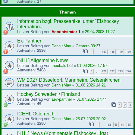
Antworten:
17
Themen
Information bzgl. Presseartikel unter "Eishockey
International"
Letzter Beitrag von
Administrator 1
«
29.04.2008 11:27
Ex-Panther
Letzter Beitrag von
DennisMay
«
Gestern 09:37
Antworten:
2996
1
147
148
149
150
…
[NHL] Allgemeine News
Letzter Beitrag von
theobald123
«
01.08.2026 17:57
Antworten:
5468
1
271
272
273
274
…
WM 2027 Düsseldorf, Mannheim, Gelsenkirchen
Letzter Beitrag von
DennisMay
«
01.08.2026 14:21
Hockey Schweden / Finnland
Letzter Beitrag von
aev-panther
«
31.07.2026 17:44
Antworten:
49
1
2
3
ICEHL Österreich
Letzter Beitrag von
DennisMay
«
25.07.2026 20:02
Antworten:
1280
1
62
63
64
65
…
[KHL] News (Kontinentale Eishockey Liga)