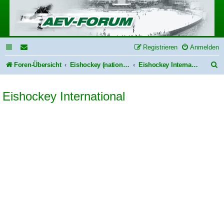
Registrieren
Anmelden
S
Foren-Übersicht
Eishockey (national & international)
Eishockey International
u
Eishockey International
c
h
e