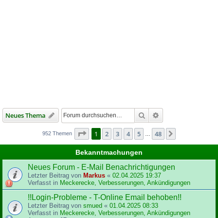
Suche
Erweiterte Suche
Neues Thema
Seite
1
von
48
1
2
3
4
5
48
Nächste
952 Themen
…
Bekanntmachungen
Neues Forum - E-Mail Benachrichtigungen
Letzter Beitrag von
Markus
«
02.04.2025 19:37
Verfasst in
Meckerecke, Verbesserungen, Ankündigungen
!!Login-Probleme - T-Online Email behoben!!
Letzter Beitrag von
smued
«
01.04.2025 08:33
Verfasst in
Meckerecke, Verbesserungen, Ankündigungen